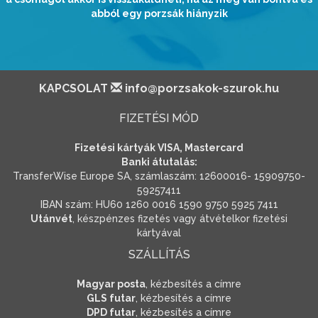
abból egy porzsák hiányzik
KAPCSOLAT
info@porzsakok-szurok.hu
FIZETÉSI MÓD
Fizetési kártyák VISA, Mastercard
Banki átutalás:
TransferWise Europe SA, számlaszám: 12600016- 15909750-
59257411
IBAN szám: HU60 1260 0016 1590 9750 5925 7411
Utánvét
, készpénzes fizetés vagy átvételkor fizetési
kártyával
SZÁLLÍTÁS
Magyar posta
, kézbesítés a címre
GLS futar
, kézbesítés a címre
DPD futar
, kézbesítés a címre