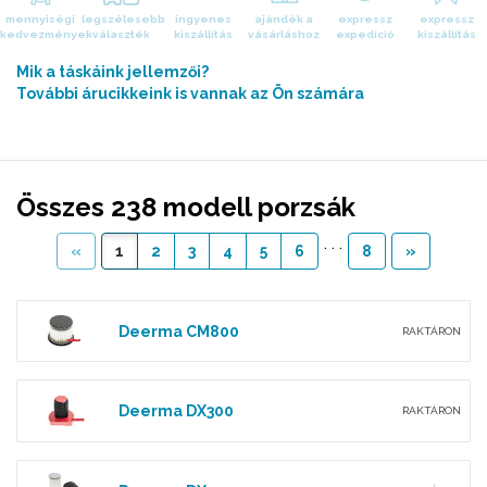
mennyiségi
legszélesebb
ingyenes
ajándék a
expressz
expressz
kedvezmények
választék
kiszállítás
vásárláshoz
expedíció
kiszállítás
Mik a táskáink jellemzői?
További árucikkeink is vannak az Ön számára
Összes 238 modell porzsák
. . .
«
1
2
3
4
5
6
8
»
Deerma CM800
RAKTÁRON
Deerma DX300
RAKTÁRON