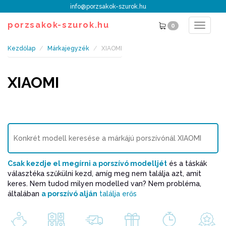
info@porzsakok-szurok.hu
porzsakok-szurok.hu
0
Toggle
navigat
Kezdőlap
Márkajegyzék
XIAOMI
XIAOMI
Csak kezdje el megírni a porszívó modelljét
és a táskák
választéka szűkülni kezd, amíg meg nem találja azt, amit
keres. Nem tudod milyen modelled van? Nem probléma,
általában
a porszívó alján
találja erős