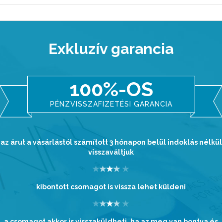
Exkluzív garancia
100%-OS
PÉNZVISSZAFIZETÉSI GARANCIA
az árut a vásárlástól számított 3 hónapon belül indoklás nélkül
visszaváltjuk
kibontott csomagot is vissza lehet küldeni
a csomagot akkor is visszaküldheti, ha az meg van bontva és