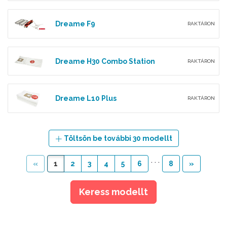
Dreame F9
RAKTÁRON
Dreame H30 Combo Station
RAKTÁRON
Dreame L10 Plus
RAKTÁRON
Töltsön be további 30 modellt
. . .
«
1
2
3
4
5
6
8
»
Keress modellt