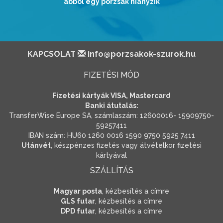
abból egy porzsák hiányzik
KAPCSOLAT
info@porzsakok-szurok.hu
FIZETÉSI MÓD
Fizetési kártyák VISA, Mastercard
Banki átutalás:
TransferWise Europe SA, számlaszám: 12600016- 15909750-
59257411
IBAN szám: HU60 1260 0016 1590 9750 5925 7411
Utánvét
, készpénzes fizetés vagy átvételkor fizetési
kártyával
SZÁLLÍTÁS
Magyar posta
, kézbesítés a címre
GLS futar
, kézbesítés a címre
DPD futar
, kézbesítés a címre