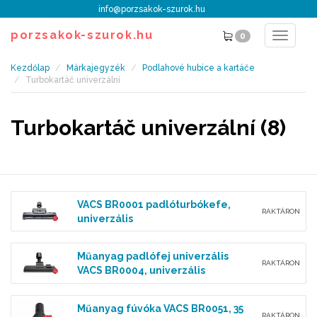
info@porzsakok-szurok.hu
porzsakok-szurok.hu
0
Toggle
navigat
Kezdőlap
Márkajegyzék
Podlahové hubice a kartáče
Turbokartáč univerzální
Turbokartáč univerzální (8)
VACS BR0001 padlóturbókefe,
RAKTÁRON
univerzális
Műanyag padlófej univerzális
RAKTÁRON
VACS BR0004, univerzális
Műanyag fúvóka VACS BR0051, 35
RAKTÁRON