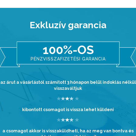
Exkluzív garancia
100%-OS
PÉNZVISSZAFIZETÉSI GARANCIA
az árut a vásárlástól számított 3 hónapon belül indoklás nélkül
visszaváltjuk
kibontott csomagot is vissza lehet küldeni
a csomagot akkor is visszaküldheti, ha az meg van bontva és