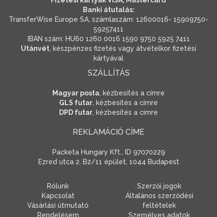
Fizetési kártyák VISA, Mastercard
Banki átutalás:
TransferWise Europe SA, számlaszám: 12600016- 15909750-
59257411
IBAN szám: HU60 1260 0016 1590 9750 5925 7411
Utánvét
, készpénzes fizetés vagy átvételkor fizetési
kártyával
SZÁLLÍTÁS
Magyar posta
, kézbesítés a címre
GLS futar
, kézbesítés a címre
DPD futar
, kézbesítés a címre
REKLAMÁCIÓ CÍME
Packeta Hungary Kft., ID 97070229
Ezred utca 2. B2/11 épület, 1044 Budapest
Rólunk
Szerzői jogok
Kapcsolat
Általános szerződési
Vásárlási útmutató
feltételek
Rendelésem
Személyes adatok