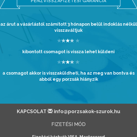
PÉNZVISSZAFIZETÉSI GARANCIA
az árut a vásárlástól számított 3 hónapon belül indoklás nélkül
visszaváltjuk
kibontott csomagot is vissza lehet küldeni
a csomagot akkor is visszaküldheti, ha az meg van bontva és
abból egy porzsák hiányzik
KAPCSOLAT
info@porzsakok-szurok.hu
FIZETÉSI MÓD