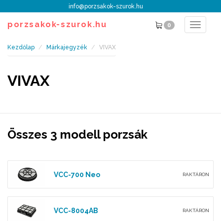
info@porzsakok-szurok.hu
porzsakok-szurok.hu
0
Toggle
navigat
Kezdőlap
Márkajegyzék
VIVAX
VIVAX
Összes 3 modell porzsák
VCC-700 Neo
RAKTÁRON
VCC-8004AB
RAKTÁRON