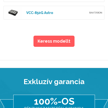
VCC-850G Astro
RAKTÁRON
Keress modellt
Exkluzív garancia
100%-OS