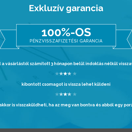
Exkluzív garancia
100%-OS
PÉNZVISSZAFIZETÉSI GARANCIA
t a vásárlástól számított 3 hónapon belül indoklás nélkül vissza
kibontott csomagot is vissza lehet küldeni
kkor is visszaküldheti, ha az meg van bontva és abból egy por