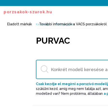
porzsakok-szurok.hu
Eladott márkák
További információk a VACS porzsákokról
Kezdőlap
Márkajegyzék
PURVAC
PURVAC
Csak kezdje el megírni a porszívó modell
szűkülni kezd, amíg meg nem találja azt, a
modelled van? Nem probléma, általában
a 