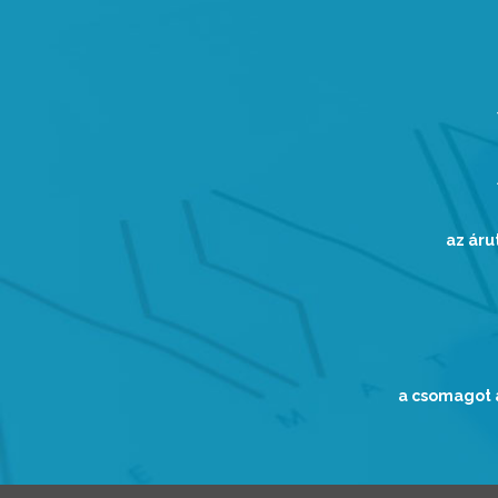
az áru
a csomagot a