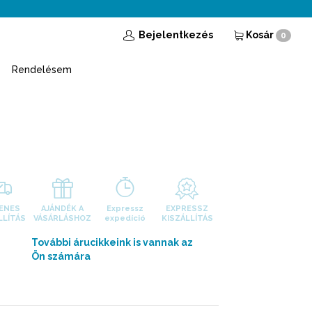
Bejelentkezés
Kosár
0
Rendelésem
ENES
AJÁNDÉK A
Expressz
EXPRESSZ
LLÍTÁS
VÁSÁRLÁSHOZ
expedíció
KISZÁLLÍTÁS
További árucikkeink is vannak az
Ön számára