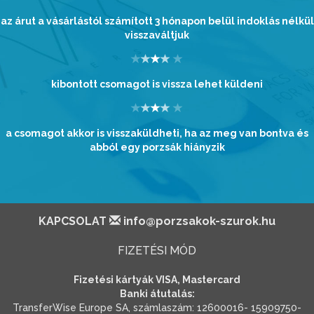
az árut a vásárlástól számított 3 hónapon belül indoklás nélkül
visszaváltjuk
kibontott csomagot is vissza lehet küldeni
a csomagot akkor is visszaküldheti, ha az meg van bontva és
abból egy porzsák hiányzik
KAPCSOLAT
info@porzsakok-szurok.hu
FIZETÉSI MÓD
Fizetési kártyák VISA, Mastercard
Banki átutalás:
TransferWise Europe SA, számlaszám: 12600016- 15909750-