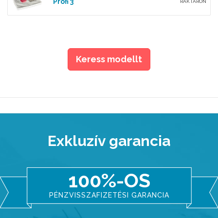
Profi 3
RAKTÁRON
Keress modellt
Exkluzív garancia
100%-OS
PÉNZVISSZAFIZETÉSI GARANCIA