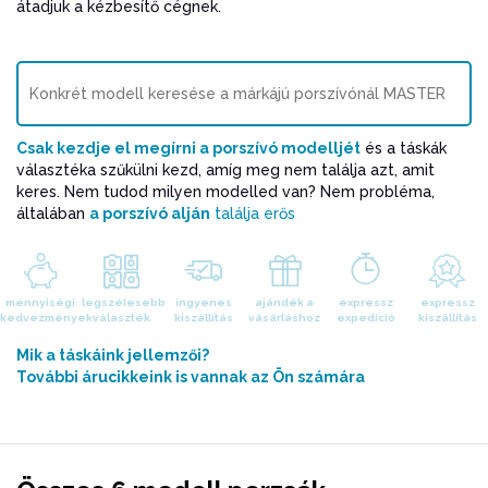
átadjuk a kézbesítő cégnek.
Csak kezdje el megírni a porszívó modelljét
és a táskák
választéka szűkülni kezd, amíg meg nem találja azt, amit
keres. Nem tudod milyen modelled van? Nem probléma,
általában
a porszívó alján
találja erős
mennyiségi
legszélesebb
ingyenes
ajándék a
expressz
expressz
kedvezmények
választék
kiszállítás
vásárláshoz
expedíció
kiszállítás
Mik a táskáink jellemzői?
További árucikkeink is vannak az Ön számára