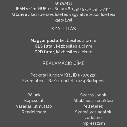
59257411
IBAN szám: HU60 1260 0016 1590 9750 5925 7411
Utánvét
, készpénzes fizetés vagy átvételkor fizetési
kártyával
SZÁLLÍTÁS
Magyar posta
, kézbesítés a címre
GLS futar
, kézbesítés a címre
DPD futar
, kézbesítés a címre
REKLAMÁCIÓ CÍME
Packeta Hungary Kft., ID 97070229
Ezred utca 2. B2/11 épület, 1044 Budapest
Rólunk
Szerzői jogok
Kapcsolat
Általános szerződési
Vásárlási útmutató
feltételek
Rendelésem
Személyes adatok
védelme
Impresszum