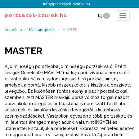
info@porzsakok-szurok.hu
porzsakok-szurok.hu
0
Toggle
navigat
Kezdőlap
Márkajegyzék
MASTER
MASTER
A jó minőségű porszívóba jó minőségű porzsák való. Ezért
kínáljuk Önnek a(z) MASTER márkájú porszívóba a nem szőtt
és antibakteriális tulajdonságokkal bíró porzsákjainkat,
amelyek a pornál kisebb részecskéket is kiszűrik a beszívott
levegőből. Ez különösen fontos előny a papír porzsákokkal
szemben. A(z) MASTER márkájú porszívókhoz forgalmazott
porzsákok ötrétegű és antibakteriális nem szőtt textíliából
készülnek, és kiválóan kiszűrik a levegőből a különböző
szennyeződéseket. Vásároljon egyszerre több porzsákot, és
mi jelentős árengedményt adunk, valamint INGYEN és
utánvéttel kiszállítjuk a rendelését! Expressz rendelés esetén
a megrendelt árut a visszaigazolást követő 24 órán belül