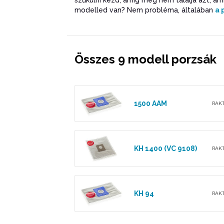
szűkülni kezd, amíg meg nem találja azt, a
modelled van? Nem probléma, általában
a 
Összes 9 modell porzsák
1500 AAM
RAK
KH 1400 (VC 9108)
RAK
KH 94
RAK