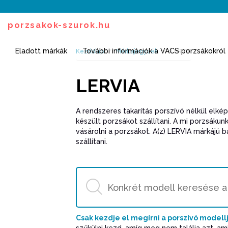
porzsakok-szurok.hu
Eladott márkák
További információk a VACS porzsákokról
Kezdőlap
Márkajegyzék
LERVIA
LERVIA
A rendszeres takarítás porszívó nélkül elké
készült porzsákot szállítani. A mi porzsáku
vásárolni a porzsákot. A(z) LERVIA márkájú b
szállítani.
Csak kezdje el megírni a porszívó modell