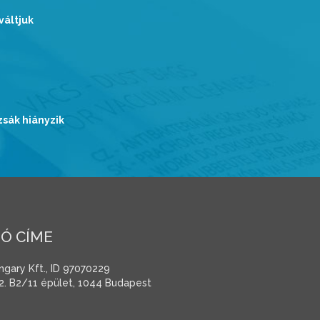
váltjuk
zsák hiányzik
Ó CÍME
gary Kft., ID 97070229
2. B2/11 épület, 1044 Budapest