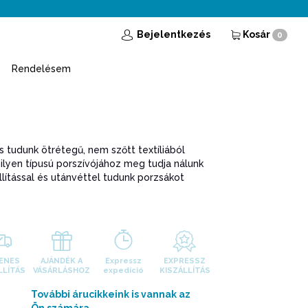
Bejelentkezés
Kosár
0
Rendelésem
s tudunk ötrétegű, nem szőtt textíliából
milyen típusú porszívójához meg tudja nálunk
llítással és utánvéttel tudunk porzsákot
ENES
AJÁNDÉK A
Expressz
EXPRESSZ
LLÍTÁS
VÁSÁRLÁSHOZ
expedíció
KISZÁLLÍTÁS
További árucikkeink is vannak az