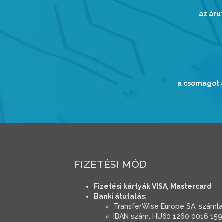
az áru
a csomagot a
FIZETÉSI MÓD
Fizetési kártyák VISA, Mastercard
Banki átutalás:
TransferWise Europe SA, száml
IBAN szám: HU60 1260 0016 159