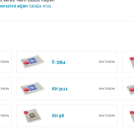
mit keres. Nem tudod milyen
porszívó alján
találja erős
E-3354
TÁRON
RAKTÁRON
KH 3111
TÁRON
RAKTÁRON
KH 98
TÁRON
RAKTÁRON