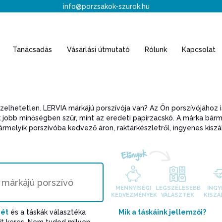
info@porzsakok-szurok.hu
Tanácsadás
Vásárlási útmutató
Rólunk
Kapcsolat
pzelhetetlen. LERVIA márkájú porszívója van? Az Ön porszívójához i
nk jobb minőségben szűr, mint az eredeti papírzacskó. A márka bár
ármelyik porszívóba kedvező áron, raktárkészletről, ingyenes kiszá
Előnyök
MENNYISÉGI
LEGSZÉLESEBB
INGY
KEDVEZMÉNYEK
VÁLASZTÉK
KISZÁ
jét
és a táskák választéka
Mik a táskáink jellemzői?