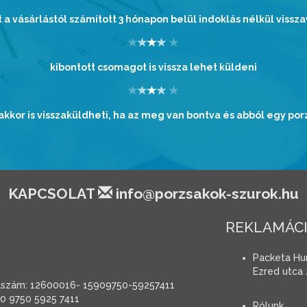
t a vásárlástól számított 3 hónapon belül indoklás nélkül vissza
kibontott csomagot is vissza lehet küldeni
kkor is visszaküldheti, ha az meg van bontva és abból egy por
KAPCSOLAT
info@porzsakok-szurok.hu
REKLAMÁCI
Packeta Hun
Ezred utca 
aszám: 12600016- 15909750-59257411
0 9750 5925 7411
Rólunk