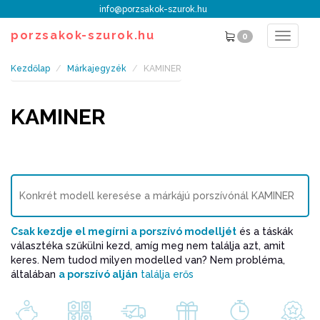
info@porzsakok-szurok.hu
porzsakok-szurok.hu
0
Toggle
navigat
Kezdőlap
Márkajegyzék
KAMINER
KAMINER
Csak kezdje el megírni a porszívó modelljét
és a táskák
választéka szűkülni kezd, amíg meg nem találja azt, amit
keres. Nem tudod milyen modelled van? Nem probléma,
általában
a porszívó alján
találja erős