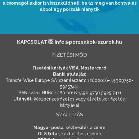
a csomagot akkor is visszaküldheti, ha az meg van bontva és
abból egy porzsák hiányzik
KAPCSOLAT
info@porzsakok-szurok.hu
FIZETÉSI MÓD
Fizetési kártyák VISA, Mastercard
Banki átutalás:
TransferWise Europe SA, számlaszám: 12600016- 15909750-
59257411
IBAN szám: HU60 1260 0016 1590 9750 5925 7411
Utánvét
, készpénzes fizetés vagy átvételkor fizetési
kártyával
SZÁLLÍTÁS
Magyar posta
, kézbesítés a címre
GLS futar
, kézbesítés a címre