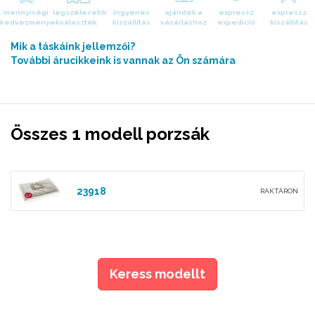
mennyiségi
legszélesebb
ingyenes
ajándék a
expressz
expressz
kedvezmények
választék
kiszállítás
vásárláshoz
expedíció
kiszállítás
Mik a táskáink jellemzői?
További árucikkeink is vannak az Ön számára
Összes 1 modell porzsák
23918
RAKTÁRON
Keress modellt