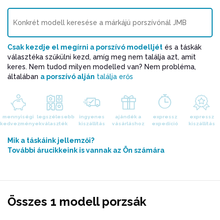
Csak kezdje el megírni a porszívó modelljét
és a táskák
választéka szűkülni kezd, amíg meg nem találja azt, amit
keres. Nem tudod milyen modelled van? Nem probléma,
általában
a porszívó alján
találja erős
mennyiségi
legszélesebb
ingyenes
ajándék a
expressz
expressz
kedvezmények
választék
kiszállítás
vásárláshoz
expedíció
kiszállítás
Mik a táskáink jellemzői?
További árucikkeink is vannak az Ön számára
Összes 1 modell porzsák