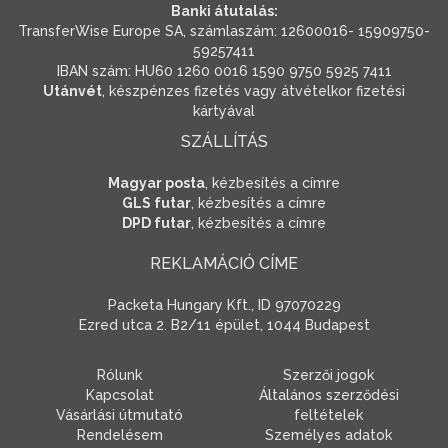
Banki átutalás:
TransferWise Europe SA, számlaszám: 12600016- 15909750-
59257411
IBAN szám: HU60 1260 0016 1590 9750 5925 7411
Utánvét
, készpénzes fizetés vagy átvételkor fizetési
kártyával
SZÁLLÍTÁS
Magyar posta
, kézbesítés a címre
GLS futar
, kézbesítés a címre
DPD futar
, kézbesítés a címre
REKLAMÁCIÓ CÍME
Packeta Hungary Kft., ID 97070229
Ezred utca 2. B2/11 épület, 1044 Budapest
Rólunk
Szerzői jogok
Kapcsolat
Általános szerződési
Vásárlási útmutató
feltételek
Rendelésem
Személyes adatok