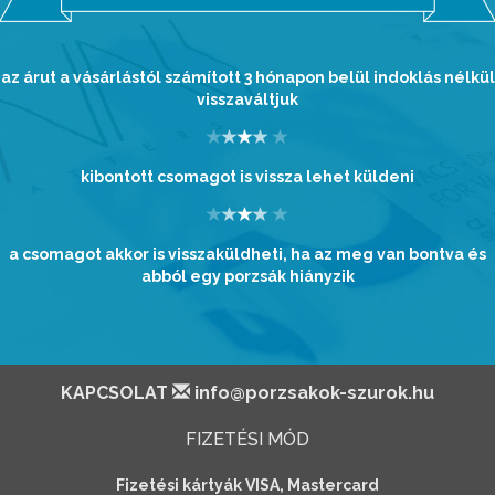
az árut a vásárlástól számított 3 hónapon belül indoklás nélkül
visszaváltjuk
kibontott csomagot is vissza lehet küldeni
a csomagot akkor is visszaküldheti, ha az meg van bontva és
abból egy porzsák hiányzik
KAPCSOLAT
info@porzsakok-szurok.hu
FIZETÉSI MÓD
Fizetési kártyák VISA, Mastercard