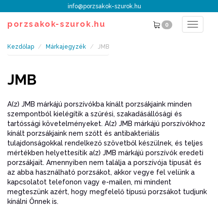
info@porzsakok-szurok.hu
porzsakok-szurok.hu
0
Toggle
navigat
Kezdőlap
Márkajegyzék
JMB
JMB
A(z) JMB márkájú porszívókba kínált porzsákjaink minden
szempontból kielégítik a szűrési, szakadásállósági és
tartóssági követelményeket. A(z) JMB márkájú porszívókhoz
kínált porzsákjaink nem szőtt és antibakteriális
tulajdonságokkal rendelkező szövetből készülnek, és teljes
mértékben helyettesítik a(z) JMB márkájú porszívók eredeti
porzsákjait. Amennyiben nem találja a porszívója típusát és
az abba használható porzsákot, akkor vegye fel velünk a
kapcsolatot telefonon vagy e-mailen, mi mindent
megteszünk azért, hogy megfelelő típusú porzsákot tudjunk
kínálni Önnek is.