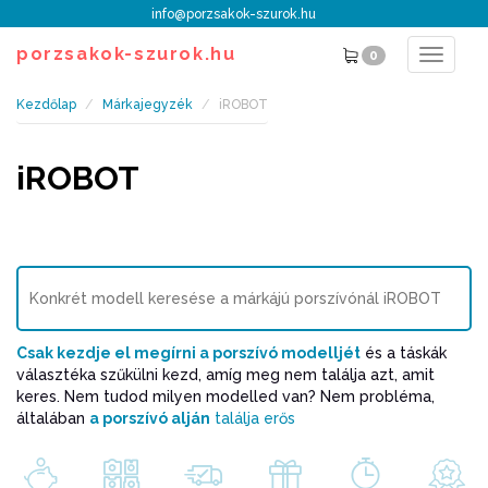
info@porzsakok-szurok.hu
porzsakok-szurok.hu
0
Toggle
navigat
Kezdőlap
Márkajegyzék
iROBOT
iROBOT
Csak kezdje el megírni a porszívó modelljét
és a táskák
választéka szűkülni kezd, amíg meg nem találja azt, amit
keres. Nem tudod milyen modelled van? Nem probléma,
általában
a porszívó alján
találja erős