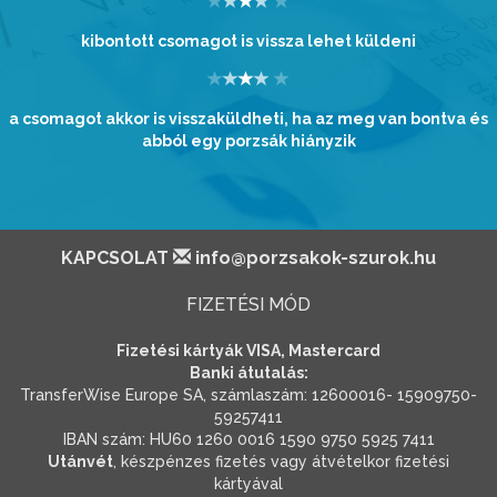
kibontott csomagot is vissza lehet küldeni
a csomagot akkor is visszaküldheti, ha az meg van bontva és
abból egy porzsák hiányzik
KAPCSOLAT
info@porzsakok-szurok.hu
FIZETÉSI MÓD
Fizetési kártyák VISA, Mastercard
Banki átutalás:
TransferWise Europe SA, számlaszám: 12600016- 15909750-
59257411
IBAN szám: HU60 1260 0016 1590 9750 5925 7411
Utánvét
, készpénzes fizetés vagy átvételkor fizetési
kártyával