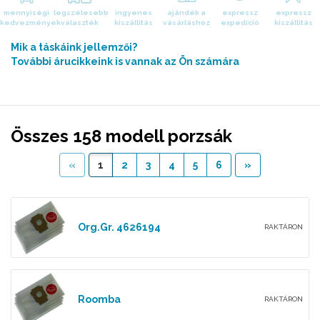
mennyiségi
legszélesebb
ingyenes
ajándék a
expressz
expressz
kedvezmények
választék
kiszállítás
vásárláshoz
expedíció
kiszállítás
Mik a táskáink jellemzői?
További árucikkeink is vannak az Ön számára
Összes 158 modell porzsák
«
1
2
3
4
5
6
»
Org.Gr. 4626194
RAKTÁRON
Roomba
RAKTÁRON