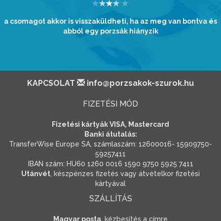
a csomagot akkor is visszaküldheti, ha az meg van bontva és
abból egy porzsák hiányzik
KAPCSOLAT
info@porzsakok-szurok.hu
FIZETÉSI MÓD
Fizetési kártyák VISA, Mastercard
Banki átutalás:
TransferWise Europe SA, számlaszám: 12600016- 15909750-
59257411
IBAN szám: HU60 1260 0016 1590 9750 5925 7411
Utánvét
, készpénzes fizetés vagy átvételkor fizetési
kártyával
SZÁLLÍTÁS
Magyar posta
, kézbesítés a címre