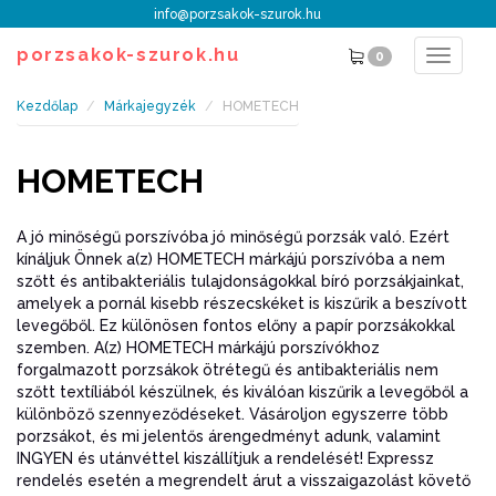
info@porzsakok-szurok.hu
porzsakok-szurok.hu
0
Toggle
navigat
Kezdőlap
Márkajegyzék
HOMETECH
HOMETECH
A jó minőségű porszívóba jó minőségű porzsák való. Ezért
kínáljuk Önnek a(z) HOMETECH márkájú porszívóba a nem
szőtt és antibakteriális tulajdonságokkal bíró porzsákjainkat,
amelyek a pornál kisebb részecskéket is kiszűrik a beszívott
levegőből. Ez különösen fontos előny a papír porzsákokkal
szemben. A(z) HOMETECH márkájú porszívókhoz
forgalmazott porzsákok ötrétegű és antibakteriális nem
szőtt textíliából készülnek, és kiválóan kiszűrik a levegőből a
különböző szennyeződéseket. Vásároljon egyszerre több
porzsákot, és mi jelentős árengedményt adunk, valamint
INGYEN és utánvéttel kiszállítjuk a rendelését! Expressz
rendelés esetén a megrendelt árut a visszaigazolást követő