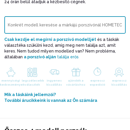
24 órán belül átadjuk a kézbesítő cégnek.
Csak kezdje el megírni a porszívó modelljét
és a táskák
választéka szűkülni kezd, amíg meg nem találja azt, amit
keres. Nem tudod milyen modelled van? Nem probléma,
általában
a porszívó alján
találja erős
mennyiségi
legszélesebb
ingyenes
ajándék a
expressz
expressz
kedvezmények
választék
kiszállítás
vásárláshoz
expedíció
kiszállítás
Mik a táskáink jellemzői?
További árucikkeink is vannak az Ön számára