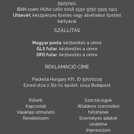
59257411
IBAN szám: HU60 1260 0016 1590 9750 5925 7411
Utánvét
, készpénzes fizetés vagy átvételkor fizetési
kártyával
SZÁLLÍTÁS
Magyar posta
, kézbesítés a címre
GLS futar
, kézbesítés a címre
DPD futar
, kézbesítés a címre
REKLAMÁCIÓ CÍME
Packeta Hungary Kft., ID 97070229
Ezred utca 2. B2/11 épület, 1044 Budapest
Rólunk
Szerzői jogok
Kapcsolat
Általános szerződési
Vásárlási útmutató
feltételek
Rendelésem
Személyes adatok
védelme
Impresszum