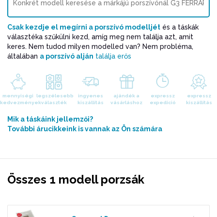
Csak kezdje el megírni a porszívó modelljét
és a táskák
választéka szűkülni kezd, amíg meg nem találja azt, amit
keres. Nem tudod milyen modelled van? Nem probléma,
általában
a porszívó alján
találja erős
mennyiségi
legszélesebb
ingyenes
ajándék a
expressz
expressz
kedvezmények
választék
kiszállítás
vásárláshoz
expedíció
kiszállítás
Mik a táskáink jellemzői?
További árucikkeink is vannak az Ön számára
Összes 1 modell porzsák