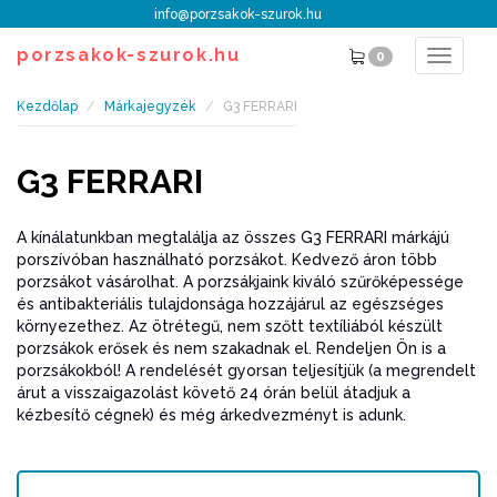
info@porzsakok-szurok.hu
porzsakok-szurok.hu
0
Toggle
navigat
Kezdőlap
Márkajegyzék
G3 FERRARI
G3 FERRARI
A kínálatunkban megtalálja az összes G3 FERRARI márkájú
porszívóban használható porzsákot. Kedvező áron több
porzsákot vásárolhat. A porzsákjaink kiváló szűrőképessége
és antibakteriális tulajdonsága hozzájárul az egészséges
környezethez. Az ötrétegű, nem szőtt textíliából készült
porzsákok erősek és nem szakadnak el. Rendeljen Ön is a
porzsákokból! A rendelését gyorsan teljesítjük (a megrendelt
árut a visszaigazolást követő 24 órán belül átadjuk a
kézbesítő cégnek) és még árkedvezményt is adunk.