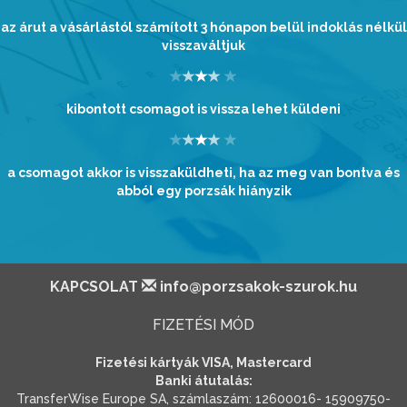
az árut a vásárlástól számított 3 hónapon belül indoklás nélkül
visszaváltjuk
kibontott csomagot is vissza lehet küldeni
a csomagot akkor is visszaküldheti, ha az meg van bontva és
abból egy porzsák hiányzik
KAPCSOLAT
info@porzsakok-szurok.hu
FIZETÉSI MÓD
Fizetési kártyák VISA, Mastercard
Banki átutalás:
TransferWise Europe SA, számlaszám: 12600016- 15909750-