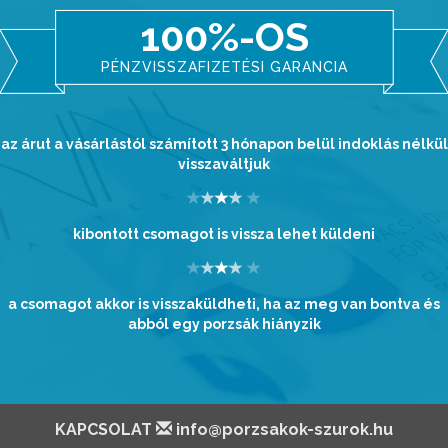
100%-OS
PÉNZVISSZAFIZETÉSI GARANCIA
az árut a vásárlástól számított 3 hónapon belül indoklás nélkül
visszaváltjuk
kibontott csomagot is vissza lehet küldeni
a csomagot akkor is visszaküldheti, ha az meg van bontva és
abból egy porzsák hiányzik
KAPCSOLAT
info@porzsakok-szurok.hu