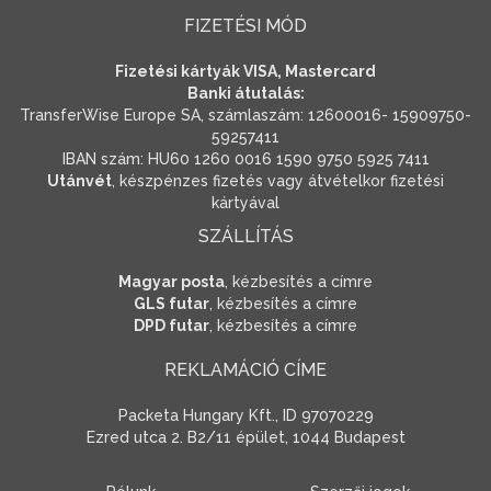
FIZETÉSI MÓD
Fizetési kártyák VISA, Mastercard
Banki átutalás:
TransferWise Europe SA, számlaszám: 12600016- 15909750-
59257411
IBAN szám: HU60 1260 0016 1590 9750 5925 7411
Utánvét
, készpénzes fizetés vagy átvételkor fizetési
kártyával
SZÁLLÍTÁS
Magyar posta
, kézbesítés a címre
GLS futar
, kézbesítés a címre
DPD futar
, kézbesítés a címre
REKLAMÁCIÓ CÍME
Packeta Hungary Kft., ID 97070229
Ezred utca 2. B2/11 épület, 1044 Budapest