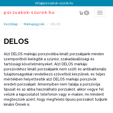
info@porzsakok-szurok.hu
porzsakok-szurok.hu
0
Toggle
navigat
Kezdőlap
Márkajegyzék
DELOS
DELOS
A(z) DELOS márkájú porszívókba kínált porzsákjaink minden
szempontból kielégítik a szűrési, szakadásállósági és
tartóssági követelményeket. A(z) DELOS márkájú
porszívókhoz kínált porzsákjaink nem szőtt és antibakteriális
tulajdonságokkal rendelkező szövetből készülnek, és teljes
mértékben helyettesítik a(z) DELOS márkájú porszívók
eredeti porzsákjait. Amennyiben nem találja a porszívója
típusát és az abba használható porzsákot, akkor vegye fel
velünk a kapcsolatot telefonon vagy e-mailen, mi mindent
megteszünk azért, hogy megfelelő típusú porzsákot tudjunk
kínálni Önnek is.