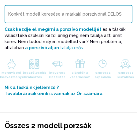
Csak kezdje el megírni a porszívó modelljét
és a táskák
választéka szűkülni kezd, amíg meg nem találja azt, amit
keres. Nem tudod milyen modelled van? Nem probléma,
általában
a porszívó alján
találja erős
mennyiségi
legszélesebb
ingyenes
ajándék a
expressz
expressz
kedvezmények
választék
kiszállítás
vásárláshoz
expedíció
kiszállítás
Mik a táskáink jellemzői?
További árucikkeink is vannak az Ön számára
Összes 2 modell porzsák