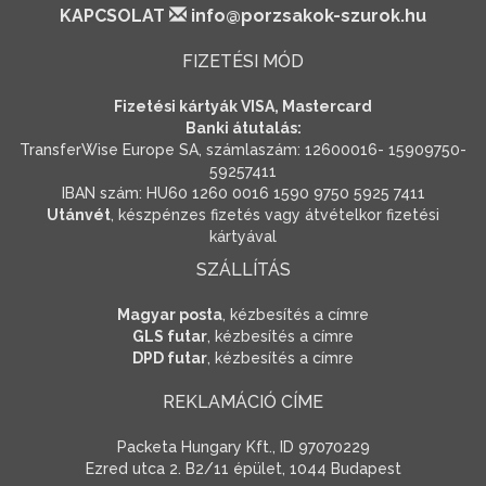
KAPCSOLAT
info@porzsakok-szurok.hu
FIZETÉSI MÓD
Fizetési kártyák VISA, Mastercard
Banki átutalás:
TransferWise Europe SA, számlaszám: 12600016- 15909750-
59257411
IBAN szám: HU60 1260 0016 1590 9750 5925 7411
Utánvét
, készpénzes fizetés vagy átvételkor fizetési
kártyával
SZÁLLÍTÁS
Magyar posta
, kézbesítés a címre
GLS futar
, kézbesítés a címre
DPD futar
, kézbesítés a címre
REKLAMÁCIÓ CÍME
Packeta Hungary Kft., ID 97070229
Ezred utca 2. B2/11 épület, 1044 Budapest