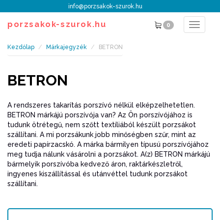
info@porzsakok-szurok.hu
porzsakok-szurok.hu
0
Toggle
navigat
Kezdőlap
Márkajegyzék
BETRON
BETRON
A rendszeres takarítás porszívó nélkül elképzelhetetlen.
BETRON márkájú porszívója van? Az Ön porszívójához is
tudunk ötrétegű, nem szőtt textíliából készült porzsákot
szállítani. A mi porzsákunk jobb minőségben szűr, mint az
eredeti papírzacskó. A márka bármilyen típusú porszívójához
meg tudja nálunk vásárolni a porzsákot. A(z) BETRON márkájú
bármelyik porszívóba kedvező áron, raktárkészletről,
ingyenes kiszállítással és utánvéttel tudunk porzsákot
szállítani.