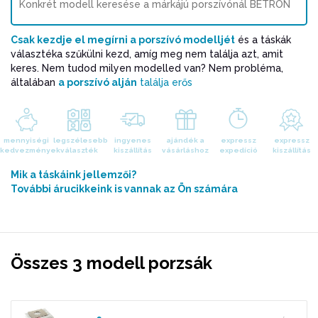
Csak kezdje el megírni a porszívó modelljét
és a táskák
választéka szűkülni kezd, amíg meg nem találja azt, amit
keres. Nem tudod milyen modelled van? Nem probléma,
általában
a porszívó alján
találja erős
mennyiségi
legszélesebb
ingyenes
ajándék a
expressz
expressz
kedvezmények
választék
kiszállítás
vásárláshoz
expedíció
kiszállítás
Mik a táskáink jellemzői?
További árucikkeink is vannak az Ön számára
Összes 3 modell porzsák