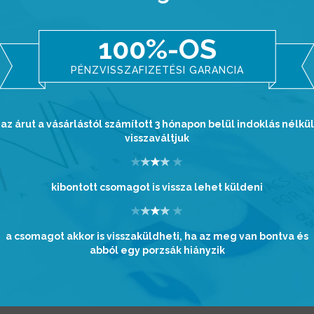
100%-OS
PÉNZVISSZAFIZETÉSI GARANCIA
az árut a vásárlástól számított 3 hónapon belül indoklás nélkül
visszaváltjuk
kibontott csomagot is vissza lehet küldeni
a csomagot akkor is visszaküldheti, ha az meg van bontva és
abból egy porzsák hiányzik