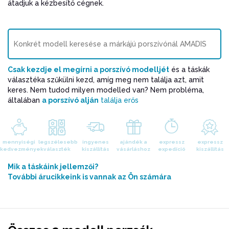
átadjuk a kézbesítő cégnek.
Csak kezdje el megírni a porszívó modelljét
és a táskák
választéka szűkülni kezd, amíg meg nem találja azt, amit
keres. Nem tudod milyen modelled van? Nem probléma,
általában
a porszívó alján
találja erős
mennyiségi
legszélesebb
ingyenes
ajándék a
expressz
expressz
kedvezmények
választék
kiszállítás
vásárláshoz
expedíció
kiszállítás
Mik a táskáink jellemzői?
További árucikkeink is vannak az Ön számára