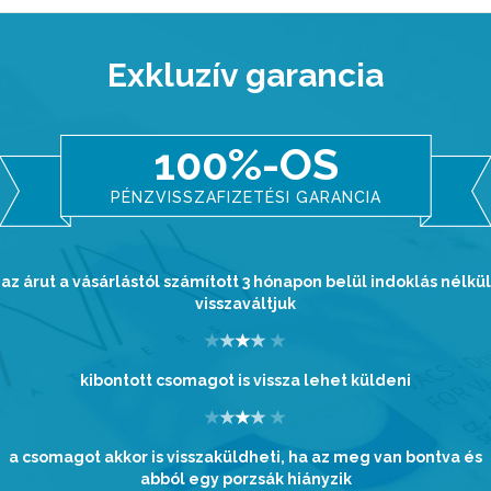
Exkluzív garancia
100%-OS
PÉNZVISSZAFIZETÉSI GARANCIA
az árut a vásárlástól számított 3 hónapon belül indoklás nélkül
visszaváltjuk
kibontott csomagot is vissza lehet küldeni
a csomagot akkor is visszaküldheti, ha az meg van bontva és
abból egy porzsák hiányzik