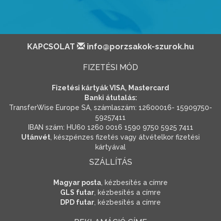
KAPCSOLAT
info@porzsakok-szurok.hu
FIZETÉSI MÓD
Fizetési kártyák VISA, Mastercard
Banki átutalás:
TransferWise Europe SA, számlaszám: 12600016- 15909750-
59257411
IBAN szám: HU60 1260 0016 1590 9750 5925 7411
Utánvét
, készpénzes fizetés vagy átvételkor fizetési
kártyával
SZÁLLÍTÁS
Magyar posta
, kézbesítés a címre
GLS futar
, kézbesítés a címre
DPD futar
, kézbesítés a címre