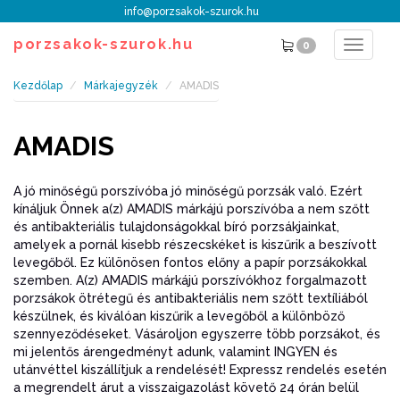
info@porzsakok-szurok.hu
porzsakok-szurok.hu
0
Toggle
navigat
Kezdőlap
Márkajegyzék
AMADIS
AMADIS
A jó minőségű porszívóba jó minőségű porzsák való. Ezért
kínáljuk Önnek a(z) AMADIS márkájú porszívóba a nem szőtt
és antibakteriális tulajdonságokkal bíró porzsákjainkat,
amelyek a pornál kisebb részecskéket is kiszűrik a beszívott
levegőből. Ez különösen fontos előny a papír porzsákokkal
szemben. A(z) AMADIS márkájú porszívókhoz forgalmazott
porzsákok ötrétegű és antibakteriális nem szőtt textíliából
készülnek, és kiválóan kiszűrik a levegőből a különböző
szennyeződéseket. Vásároljon egyszerre több porzsákot, és
mi jelentős árengedményt adunk, valamint INGYEN és
utánvéttel kiszállítjuk a rendelését! Expressz rendelés esetén
a megrendelt árut a visszaigazolást követő 24 órán belül