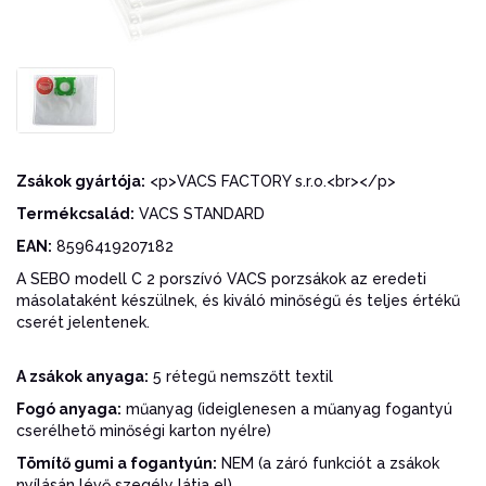
Zsákok gyártója:
<p>VACS FACTORY s.r.o.<br></p>
Termékcsalád:
VACS STANDARD
EAN:
8596419207182
A SEBO modell C 2 porszívó VACS porzsákok az eredeti
másolataként készülnek, és kiváló minőségű és teljes értékű
cserét jelentenek.
A zsákok anyaga:
5 rétegű nemszőtt textil
Fogó anyaga:
műanyag (ideiglenesen a műanyag fogantyú
cserélhető minőségi karton nyélre)
Tömítő gumi a fogantyún:
NEM (a záró funkciót a zsákok
nyílásán lévő szegély látja el)