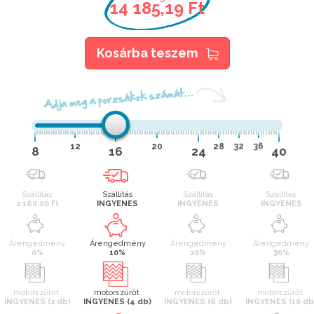
14 185,19 Ft
Kosárba teszem
Adja meg a porzsákok számát…
12
20
28
32
36
8
16
24
40
Szállítás
Szállítás
Szállítás
Szállítás
2 160,00 Ft
INGYENES
INGYENES
INGYENES
Árengedmény
Árengedmény
Árengedmény
Árengedmény
0%
10%
20%
30%
motorszűrőt
motorszűrőt
motorszűrőt
motorszűrőt
INGYENES (2 db)
INGYENES (4 db)
INGYENES (6 db)
INGYENES (10 db