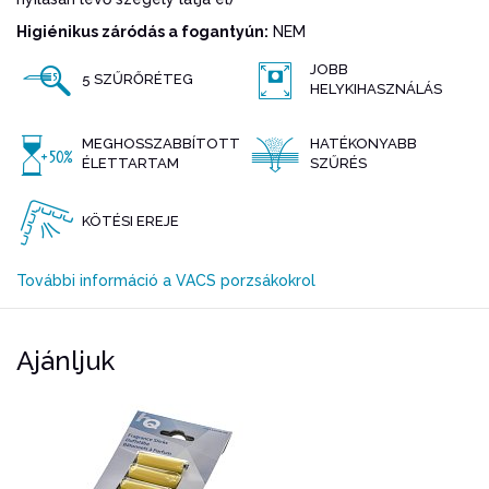
Higiénikus záródás a fogantyún:
NEM
JOBB
5 SZŰRŐRÉTEG
HELYKIHASZNÁLÁS
MEGHOSSZABBÍTOTT
HATÉKONYABB
ÉLETTARTAM
SZŰRÉS
KÖTÉSI EREJE
További információ a VACS porzsákokrol
Ajánljuk