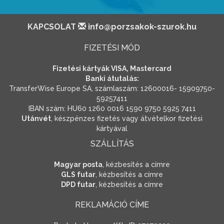
KAPCSOLAT
info@porzsakok-szurok.hu
FIZETÉSI MÓD
Fizetési kártyák VISA, Mastercard
Banki átutalás:
TransferWise Europe SA, számlaszám: 12600016- 15909750-
59257411
IBAN szám: HU60 1260 0016 1590 9750 5925 7411
Utánvét
, készpénzes fizetés vagy átvételkor fizetési
kártyával
SZÁLLÍTÁS
Magyar posta
, kézbesítés a címre
GLS futar
, kézbesítés a címre
DPD futar
, kézbesítés a címre
REKLAMÁCIÓ CÍME