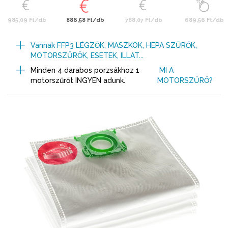
985,09 Ft/db
886,58 Ft/db
788,07 Ft/db
689,56 Ft/db
Vannak FFP3 LÉGZŐK, MASZKOK, HEPA SZŰRŐK,
MOTORSZŰRŐK, ESETEK, ILLAT...
Minden 4 darabos porzsákhoz 1
MI A
motorszűrőt INGYEN adunk.
MOTORSZŰRŐ?