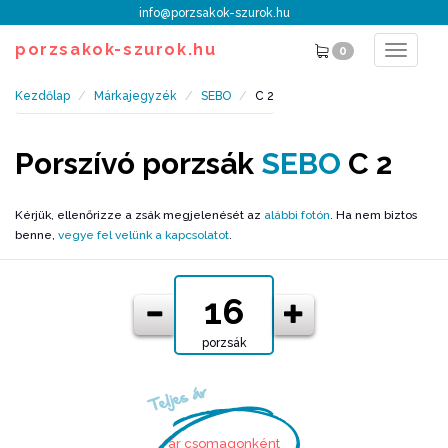
info@porzsakok-szurok.hu
porzsakok-szurok.hu
0
Toggle
navigat
Kezdőlap
Márkajegyzék
SEBO
C 2
Porszívó porzsák
SEBO
C 2
Kérjük, ellenőrizze a zsák megjelenését az
alábbi fotón
. Ha nem biztos
benne,
vegye fel velünk a kapcsolatot
.
porzsák
Teljes ár
ár csomagonként