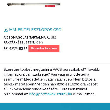
35 MM-ES TELESZKÓPOS CSŐ.
(1 db)
A CSOMAGOLÁS TARTALMA:
igen
RAKTÁRKÉSZLETEN:
4,076.93 Ft
ÁR:
Kosárba teszem
Szeretne többet megtudni a VACS porzsákokrol? További
információra van szüksége? Van valami új ötleted a
számunkra? Elégedetlen vagy valamivel? Nem biztos a
táskák méretében? Minden nap 8:00 és 16:00 óra között
állunk vásárlóink rendelkezésére. Keressen minket
bizalommal az
info@porzsakok-szurok.hu
e-mail címen.