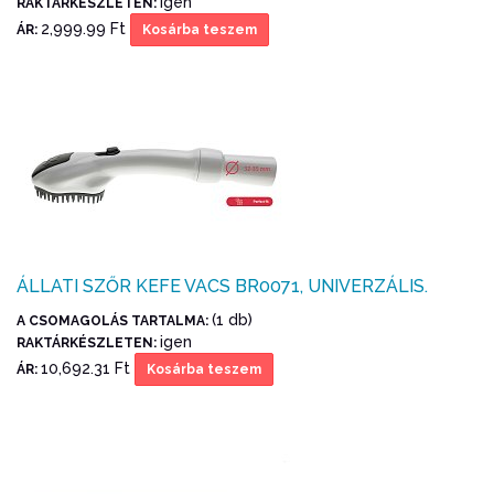
igen
RAKTÁRKÉSZLETEN:
2,999.99 Ft
ÁR:
Kosárba teszem
ÁLLATI SZŐR KEFE VACS BR0071, UNIVERZÁLIS.
(1 db)
A CSOMAGOLÁS TARTALMA:
igen
RAKTÁRKÉSZLETEN:
10,692.31 Ft
ÁR:
Kosárba teszem