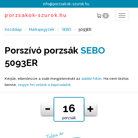
info@porzsakok-szurok.hu
porzsakok-szurok.hu
0
Toggle
navigat
Kezdőlap
Márkajegyzék
SEBO
5093ER
Porszívó porzsák
SEBO
5093ER
Kérjük, ellenőrizze a zsák megjelenését az
alábbi fotón
. Ha nem biztos
benne,
vegye fel velünk a kapcsolatot
.
porzsák
Teljes ár