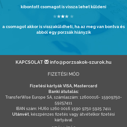
kibontott csomagot is vissza lehet küldeni
a csomagot akkor is visszaküldheti, ha az meg van bontva és
abból egy porzsák hiányzik
KAPCSOLAT
info@porzsakok-szurok.hu
FIZETÉSI MÓD
Fizetési kártyák VISA, Mastercard
Banki átutalás:
TransferWise Europe SA, számlaszám: 12600016- 15909750-
59257411
IBAN szám: HU60 1260 0016 1590 9750 5925 7411
Utánvét
, készpénzes fizetés vagy átvételkor fizetési
kártyával