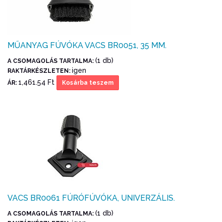
MŰANYAG FÚVÓKA VACS BR0051, 35 MM.
(1 db)
A CSOMAGOLÁS TARTALMA:
igen
RAKTÁRKÉSZLETEN:
1,461.54 Ft
ÁR:
Kosárba teszem
VACS BR0061 FÚRÓFÚVÓKA, UNIVERZÁLIS.
(1 db)
A CSOMAGOLÁS TARTALMA: