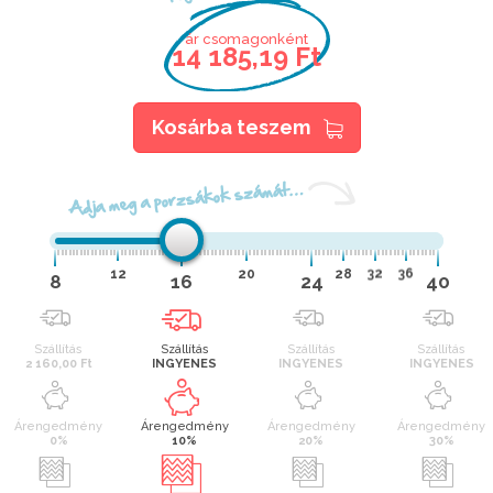
ár csomagonként
14 185,19 Ft
Kosárba teszem
Adja meg a porzsákok számát…
12
20
28
32
36
8
16
24
40
Szállítás
Szállítás
Szállítás
Szállítás
2 160,00 Ft
INGYENES
INGYENES
INGYENES
Árengedmény
Árengedmény
Árengedmény
Árengedmény
0%
10%
20%
30%