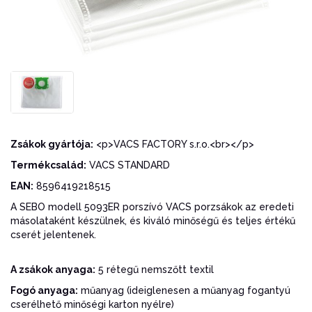
Zsákok gyártója:
<p>VACS FACTORY s.r.o.<br></p>
Termékcsalád:
VACS STANDARD
EAN:
8596419218515
A SEBO modell 5093ER porszívó VACS porzsákok az eredeti
másolataként készülnek, és kiváló minőségű és teljes értékű
cserét jelentenek.
A zsákok anyaga:
5 rétegű nemszőtt textil
Fogó anyaga:
műanyag (ideiglenesen a műanyag fogantyú
cserélhető minőségi karton nyélre)