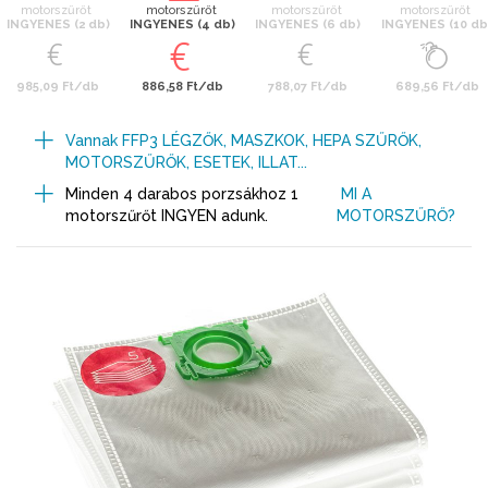
motorszűrőt
motorszűrőt
motorszűrőt
motorszűrőt
INGYENES (2 db)
INGYENES (4 db)
INGYENES (6 db)
INGYENES (10 db
985,09 Ft/db
886,58 Ft/db
788,07 Ft/db
689,56 Ft/db
Vannak FFP3 LÉGZŐK, MASZKOK, HEPA SZŰRŐK,
MOTORSZŰRŐK, ESETEK, ILLAT...
Minden 4 darabos porzsákhoz 1
MI A
motorszűrőt INGYEN adunk.
MOTORSZŰRŐ?