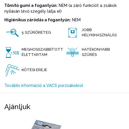
Tömítő gumi a fogantyún:
NEM (a záró funkciót a zsákok
nyílásán lévő szegély látja el)
Higiénikus záródás a fogantyún:
NEM
JOBB
5 SZŰRŐRÉTEG
HELYKIHASZNÁLÁS
MEGHOSSZABBÍTOTT
HATÉKONYABB
ÉLETTARTAM
SZŰRÉS
KÖTÉSI EREJE
További információ a VACS porzsákokrol
Ajánljuk