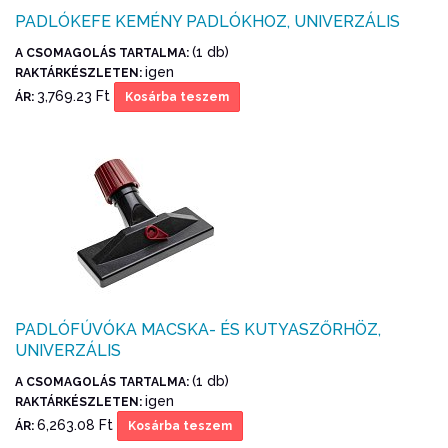
PADLÓKEFE KEMÉNY PADLÓKHOZ, UNIVERZÁLIS
(1 db)
A CSOMAGOLÁS TARTALMA:
igen
RAKTÁRKÉSZLETEN:
3,769.23 Ft
ÁR:
Kosárba teszem
PADLÓFÚVÓKA MACSKA- ÉS KUTYASZŐRHÖZ,
UNIVERZÁLIS
(1 db)
A CSOMAGOLÁS TARTALMA:
igen
RAKTÁRKÉSZLETEN:
6,263.08 Ft
ÁR:
Kosárba teszem