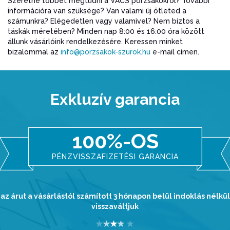
Szeretne többet megtudni a VACS porzsákokrol? További
információra van szüksége? Van valami új ötleted a
számunkra? Elégedetlen vagy valamivel? Nem biztos a
táskák méretében? Minden nap 8:00 és 16:00 óra között
állunk vásárlóink rendelkezésére. Keressen minket
bizalommal az
info@porzsakok-szurok.hu
e-mail címen.
Exkluzív garancia
100%-OS
PÉNZVISSZAFIZETÉSI GARANCIA
az árut a vásárlástól számított 3 hónapon belül indoklás nélkül
visszaváltjuk