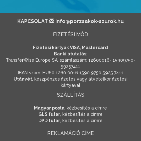
KAPCSOLAT
info@porzsakok-szurok.hu
FIZETÉSI MÓD
Fizetési kártyák VISA, Mastercard
Banki átutalás:
TransferWise Europe SA, számlaszám: 12600016- 15909750-
59257411
IBAN szám: HU60 1260 0016 1590 9750 5925 7411
Utánvét
, készpénzes fizetés vagy átvételkor fizetési
kártyával
SZÁLLÍTÁS
Magyar posta
, kézbesítés a címre
GLS futar
, kézbesítés a címre
DPD futar
, kézbesítés a címre
REKLAMÁCIÓ CÍME