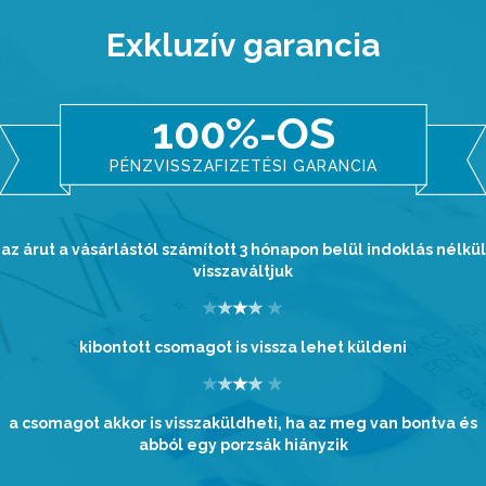
Exkluzív garancia
100%-OS
PÉNZVISSZAFIZETÉSI GARANCIA
az árut a vásárlástól számított 3 hónapon belül indoklás nélkül
visszaváltjuk
kibontott csomagot is vissza lehet küldeni
a csomagot akkor is visszaküldheti, ha az meg van bontva és
abból egy porzsák hiányzik