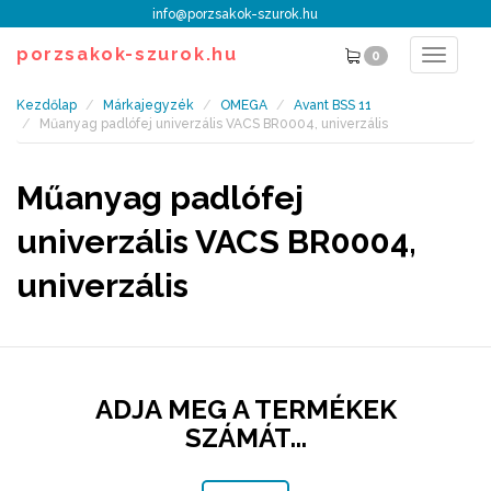
info@porzsakok-szurok.hu
porzsakok-szurok.hu
0
Toggle
navigat
Kezdőlap
Márkajegyzék
OMEGA
Avant BSS 11
Műanyag padlófej univerzális VACS BR0004, univerzális
Műanyag padlófej
univerzális VACS BR0004,
univerzális
ADJA MEG A TERMÉKEK
SZÁMÁT...