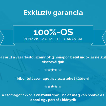
Exkluzív garancia
100%-OS
PÉNZVISSZAFIZETÉSI GARANCIA
az árut a vásárlástól számított 3 hónapon belül indoklás nélkül
visszaváltjuk
kibontott csomagot is vissza lehet küldeni
a csomagot akkor is visszaküldheti, ha az meg van bontva és
abból egy porzsák hiányzik