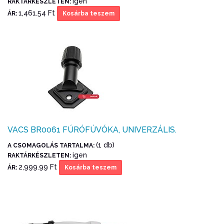
igen
RAKTÁRKÉSZLETEN:
1,461.54 Ft
ÁR:
Kosárba teszem
VACS BR0061 FÚRÓFÚVÓKA, UNIVERZÁLIS.
(1 db)
A CSOMAGOLÁS TARTALMA:
igen
RAKTÁRKÉSZLETEN:
2,999.99 Ft
ÁR:
Kosárba teszem