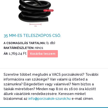
35 MM-ES TELESZKÓPOS CSŐ.
(1 db)
A CSOMAGOLÁS TARTALMA:
nincs
RAKTÁRKÉSZLETEN:
1,769.24 Ft
ÁR:
Kosárba teszem
Szeretne többet megtudni a VACS porzsákokrol? További
információra van szüksége? Van valami új ötleted a
számunkra? Elégedetlen vagy valamivel? Nem biztos a
táskák méretében? Minden nap 8:00 és 16:00 óra között
állunk vásárlóink rendelkezésére. Keressen minket
bizalommal az
info@porzsakok-szurok.hu
e-mail címen.