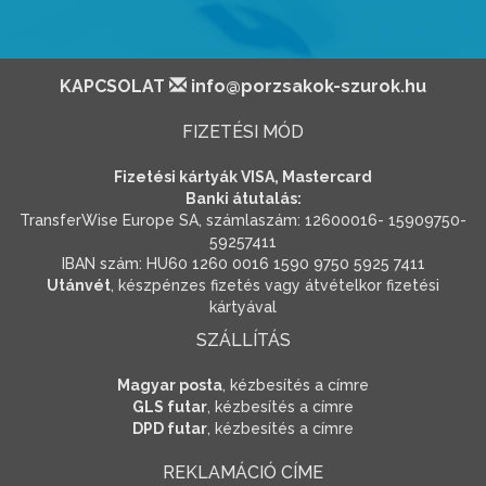
KAPCSOLAT
info@porzsakok-szurok.hu
FIZETÉSI MÓD
Fizetési kártyák VISA, Mastercard
Banki átutalás:
TransferWise Europe SA, számlaszám: 12600016- 15909750-
59257411
IBAN szám: HU60 1260 0016 1590 9750 5925 7411
Utánvét
, készpénzes fizetés vagy átvételkor fizetési
kártyával
SZÁLLÍTÁS
Magyar posta
, kézbesítés a címre
GLS futar
, kézbesítés a címre
DPD futar
, kézbesítés a címre
REKLAMÁCIÓ CÍME