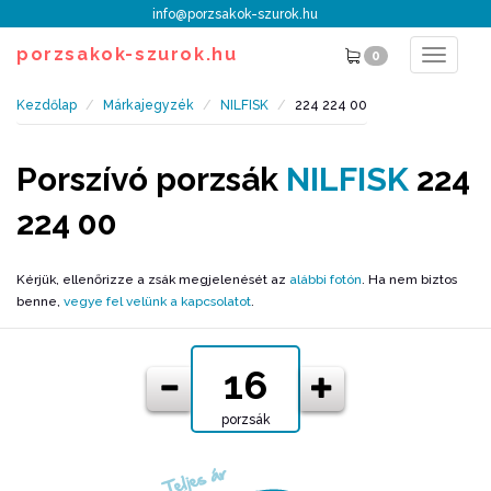
info@porzsakok-szurok.hu
porzsakok-szurok.hu
0
Toggle
navigat
Kezdőlap
Márkajegyzék
NILFISK
224 224 00
Porszívó porzsák
NILFISK
224
224 00
Kérjük, ellenőrizze a zsák megjelenését az
alábbi fotón
. Ha nem biztos
benne,
vegye fel velünk a kapcsolatot
.
porzsák
Teljes ár