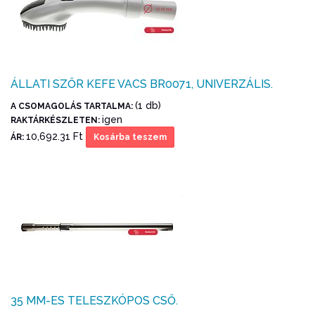
ÁLLATI SZŐR KEFE VACS BR0071, UNIVERZÁLIS.
(1 db)
A CSOMAGOLÁS TARTALMA:
igen
RAKTÁRKÉSZLETEN:
10,692.31 Ft
ÁR:
Kosárba teszem
35 MM-ES TELESZKÓPOS CSŐ.