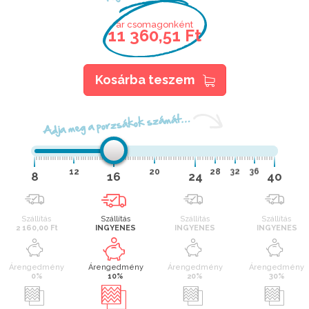
ár csomagonként
11 360,51 Ft
Kosárba teszem
Adja meg a porzsákok számát…
12
20
28
32
36
8
16
24
40
Szállítás
Szállítás
Szállítás
Szállítás
2 160,00 Ft
INGYENES
INGYENES
INGYENES
Árengedmény
Árengedmény
Árengedmény
Árengedmény
0%
10%
20%
30%