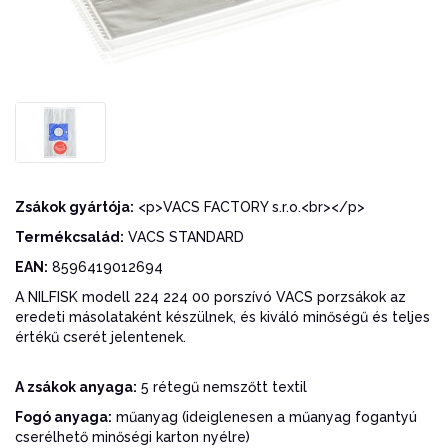
Zsákok gyártója:
<p>VACS FACTORY s.r.o.<br></p>
Termékcsalád:
VACS STANDARD
EAN:
8596419012694
A NILFISK modell 224 224 00 porszívó VACS porzsákok az
eredeti másolataként készülnek, és kiváló minőségű és teljes
értékű cserét jelentenek.
A zsákok anyaga:
5 rétegű nemszőtt textil
Fogó anyaga:
műanyag (ideiglenesen a műanyag fogantyú
cserélhető minőségi karton nyélre)