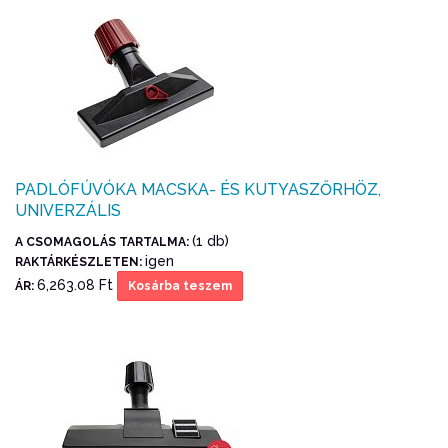
PADLÓFÚVÓKA MACSKA- ÉS KUTYASZŐRHÖZ,
UNIVERZÁLIS
(1 db)
A CSOMAGOLÁS TARTALMA:
igen
RAKTÁRKÉSZLETEN:
6,263.08 Ft
ÁR:
Kosárba teszem