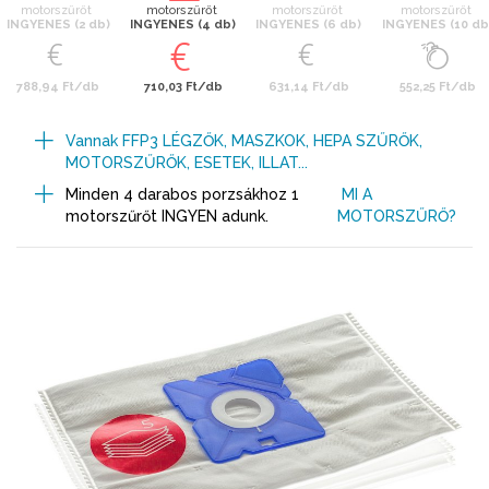
motorszűrőt
motorszűrőt
motorszűrőt
motorszűrőt
INGYENES (2 db)
INGYENES (4 db)
INGYENES (6 db)
INGYENES (10 db
788,94 Ft/db
710,03 Ft/db
631,14 Ft/db
552,25 Ft/db
Vannak FFP3 LÉGZŐK, MASZKOK, HEPA SZŰRŐK,
MOTORSZŰRŐK, ESETEK, ILLAT...
Minden 4 darabos porzsákhoz 1
MI A
motorszűrőt INGYEN adunk.
MOTORSZŰRŐ?