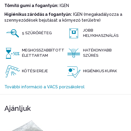
Tömítő gumi a fogantyún:
IGEN
Higiénikus záródás a fogantyún:
IGEN (megakadályozza a
szennyeződések bejutását a környező területre)
JOBB
5 SZŰRŐRÉTEG
HELYKIHASZNÁLÁS
MEGHOSSZABBÍTOTT
HATÉKONYABB
ÉLETTARTAM
SZŰRÉS
KÖTÉSI EREJE
HIGIÉNIKUS KUPAK
További információ a VACS porzsákokrol
Ajánljuk