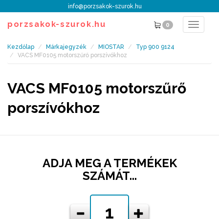
info@porzsakok-szurok.hu
porzsakok-szurok.hu
0
Toggle
navigat
Kezdőlap
Márkajegyzék
MIOSTAR
Typ 900 9124
VACS MF0105 motorszűrő porszívókhoz
VACS MF0105 motorszűrő
porszívókhoz
ADJA MEG A TERMÉKEK
SZÁMÁT...