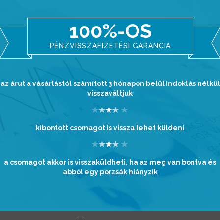
100%-OS
PÉNZVISSZAFIZETÉSI GARANCIA
az árut a vásárlástól számított 3 hónapon belül indoklás nélkül
visszaváltjuk
kibontott csomagot is vissza lehet küldeni
a csomagot akkor is visszaküldheti, ha az meg van bontva és
abból egy porzsák hiányzik