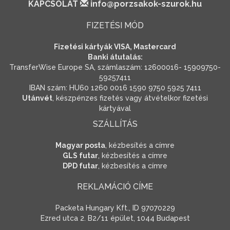
KAPCSOLAT
info@porzsakok-szurok.hu
FIZETÉSI MÓD
Fizetési kártyák VISA, Mastercard
Banki átutalás:
TransferWise Europe SA, számlaszám: 12600016- 15909750-
59257411
IBAN szám: HU60 1260 0016 1590 9750 5925 7411
Utánvét
, készpénzes fizetés vagy átvételkor fizetési
kártyával
SZÁLLÍTÁS
Magyar posta
, kézbesítés a címre
GLS futar
, kézbesítés a címre
DPD futar
, kézbesítés a címre
REKLAMÁCIÓ CÍME
Packeta Hungary Kft., ID 97070229
Ezred utca 2. B2/11 épület, 1044 Budapest