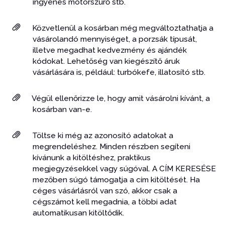
ingyenes motorszűrő stb.
Közvetlenül a kosárban még megváltoztathatja a
vásárolandó mennyiséget, a porzsák típusát,
illetve megadhat kedvezmény és ajándék
kódokat. Lehetőség van kiegészítő áruk
vásárlására is, például: turbókefe, illatosító stb.
Végül ellenőrizze le, hogy amit vásárolni kívánt, a
kosárban van-e.
Töltse ki még az azonosító adatokat a
megrendeléshez. Minden részben segíteni
kívánunk a kitöltéshez, praktikus
megjegyzésekkel vagy súgóval. A CÍM KERESÉSE
mezőben súgó támogatja a cím kitöltését. Ha
céges vásárlásról van szó, akkor csak a
cégszámot kell megadnia, a többi adat
automatikusan kitöltődik.