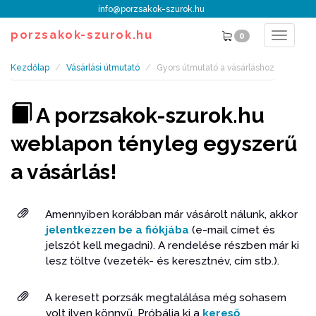
info@porzsakok-szurok.hu
porzsakok-szurok.hu
0
Toggle
navigat
Kezdőlap
Vásárlási útmutató
Gyors útmutató a vásárláshoz
A porzsakok-szurok.hu
weblapon tényleg egyszerű
a vásárlás!
Amennyiben korábban már vásárolt nálunk, akkor
jelentkezzen be a fiókjába
(e-mail címet és
jelszót kell megadni). A rendelése részben már ki
lesz töltve (vezeték- és keresztnév, cím stb.).
A keresett porzsák megtalálása még sohasem
volt ilyen könnyű. Próbálja ki a
kereső