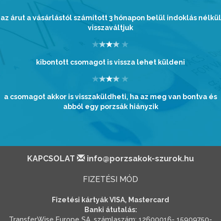
az árut a vásárlástól számított 3 hónapon belül indoklás nélkül
visszaváltjuk
kibontott csomagot is vissza lehet küldeni
a csomagot akkor is visszaküldheti, ha az meg van bontva és
abból egy porzsák hiányzik
KAPCSOLAT
info@porzsakok-szurok.hu
FIZETÉSI MÓD
Fizetési kártyák VISA, Mastercard
Banki átutalás:
TransferWise Europe SA, számlaszám: 12600016- 15909750-