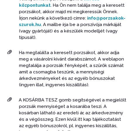
központunkat
. Ha Ön nem találja meg a keresett
porzsákot, akkor majd mi megkeressük Önnek.
Írjon nekünk a következő címre:
info@porzsakok-
szurok.hu
. A mailbe írja be a porszívója márkáját
(vagy gyártóját) és a készülék modelljét (vagy
típusát).
Ha megtalálta a keresett porzsákot, akkor adja
meg a vásárolni kívánt darabszámot. A weblapon
megtalálja a porzsák fényképét, a szűrők számát
amit a csomagba teszünk, a mennyiségi
árkedvezményeket és az egyéb bónuszokat
(ingyen illat, ingyenes kiszállítás).
A KOSÁRBA TESZ gomb segítségével a megjelölt
porzsák mennyiséget a kosarába teszi. A
kosárban látható az eredeti ár, az árkedvezmény
és a végösszeg. Ezen kívül itt kap tájékoztatást
az egyéb bónuszokról, pl. ingyenes kiszállítás,