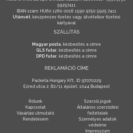
59257411
IBAN szám: HU60 1260 0016 1590 9750 5925 7411
Utánvét
, készpénzes fizetés vagy átvételkor fizetési
kártyával
SZÁLLÍTÁS
Magyar posta
, kézbesítés a címre
GLS futar
, kézbesítés a címre
DPD futar
, kézbesítés a címre
REKLAMÁCIÓ CÍME
Packeta Hungary Kft., ID 97070229
Ezred utca 2. B2/11 épület, 1044 Budapest
Rólunk
Szerzői jogok
Kapcsolat
Általános szerződési
Vásárlási útmutató
feltételek
Rendelésem
Személyes adatok
védelme
Impresszum