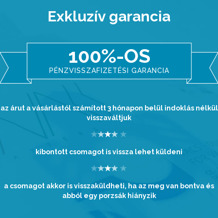
Exkluzív garancia
100%-OS
PÉNZVISSZAFIZETÉSI GARANCIA
az árut a vásárlástól számított 3 hónapon belül indoklás nélkül
visszaváltjuk
kibontott csomagot is vissza lehet küldeni
a csomagot akkor is visszaküldheti, ha az meg van bontva és
abból egy porzsák hiányzik