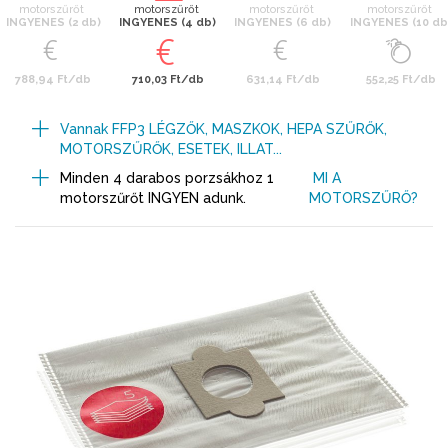
motorszűrőt
motorszűrőt
motorszűrőt
motorszűrőt
INGYENES (2 db)
INGYENES (4 db)
INGYENES (6 db)
INGYENES (10 db
788,94 Ft/db
710,03 Ft/db
631,14 Ft/db
552,25 Ft/db
Vannak FFP3 LÉGZŐK, MASZKOK, HEPA SZŰRŐK,
MOTORSZŰRŐK, ESETEK, ILLAT...
Minden 4 darabos porzsákhoz 1
MI A
motorszűrőt INGYEN adunk.
MOTORSZŰRŐ?