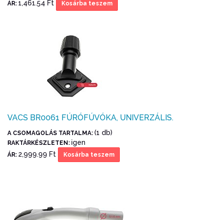
1,461.54 Ft
ÁR:
Kosárba teszem
VACS BR0061 FÚRÓFÚVÓKA, UNIVERZÁLIS.
(1 db)
A CSOMAGOLÁS TARTALMA:
igen
RAKTÁRKÉSZLETEN:
2,999.99 Ft
ÁR:
Kosárba teszem