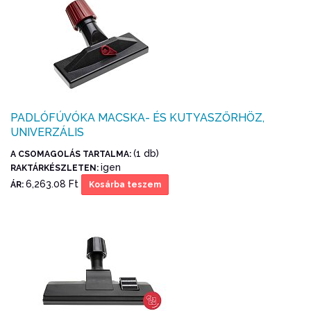
PADLÓFÚVÓKA MACSKA- ÉS KUTYASZŐRHÖZ,
UNIVERZÁLIS
(1 db)
A CSOMAGOLÁS TARTALMA:
igen
RAKTÁRKÉSZLETEN:
6,263.08 Ft
ÁR:
Kosárba teszem