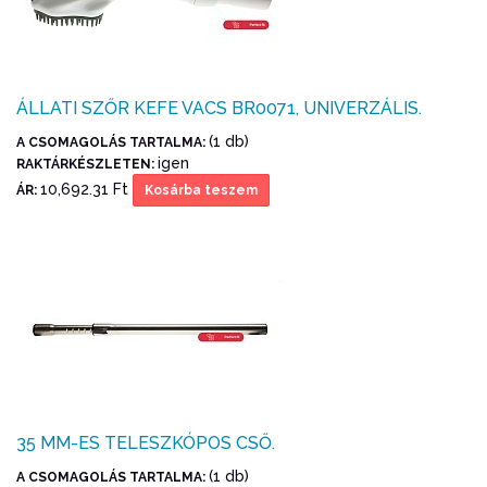
ÁLLATI SZŐR KEFE VACS BR0071, UNIVERZÁLIS.
(1 db)
A CSOMAGOLÁS TARTALMA:
igen
RAKTÁRKÉSZLETEN:
10,692.31 Ft
ÁR:
Kosárba teszem
35 MM-ES TELESZKÓPOS CSŐ.
(1 db)
A CSOMAGOLÁS TARTALMA: