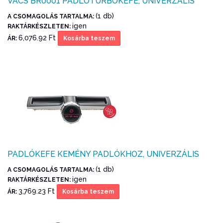
VACS BR0001 PADLÓTURBÓKEFE, UNIVERZÁLIS
(1 db)
A CSOMAGOLÁS TARTALMA:
igen
RAKTÁRKÉSZLETEN:
6,076.92 Ft
ÁR:
Kosárba teszem
PADLÓKEFE KEMÉNY PADLÓKHOZ, UNIVERZÁLIS
(1 db)
A CSOMAGOLÁS TARTALMA:
igen
RAKTÁRKÉSZLETEN:
3,769.23 Ft
ÁR:
Kosárba teszem