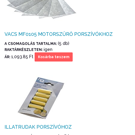
VACS MF0105 MOTORSZŰRŐ PORSZÍVÓKHOZ
(5 db)
A CSOMAGOLÁS TARTALMA:
igen
RAKTÁRKÉSZLETEN:
1,093.85 Ft
ÁR:
Kosárba teszem
ILLATRUDAK PORSZÍVÓHOZ