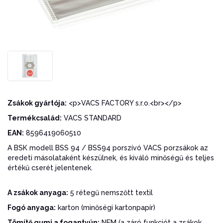
Zsákok gyártója:
<p>VACS FACTORY s.r.o.<br></p>
Termékcsalád:
VACS STANDARD
EAN:
8596419060510
A BSK modell BSS 94 / BSS94 porszívó VACS porzsákok az
eredeti másolataként készülnek, és kiváló minőségű és teljes
értékű cserét jelentenek.
A zsákok anyaga:
5 rétegű nemszőtt textil
Fogó anyaga:
karton (minőségi kartonpapír)
Tömítő gumi a fogantyún:
NEM (a záró funkciót a zsákok