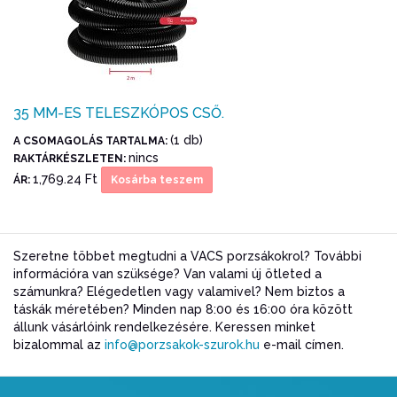
35 MM-ES TELESZKÓPOS CSŐ.
(1 db)
A CSOMAGOLÁS TARTALMA:
nincs
RAKTÁRKÉSZLETEN:
1,769.24 Ft
ÁR:
Kosárba teszem
Szeretne többet megtudni a VACS porzsákokrol? További
információra van szüksége? Van valami új ötleted a
számunkra? Elégedetlen vagy valamivel? Nem biztos a
táskák méretében? Minden nap 8:00 és 16:00 óra között
állunk vásárlóink rendelkezésére. Keressen minket
bizalommal az
info@porzsakok-szurok.hu
e-mail címen.