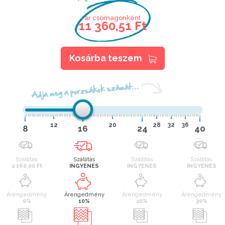
ár csomagonként
11 360,51 Ft
Kosárba teszem
Adja meg a porzsákok számát…
12
20
28
32
36
8
16
24
40
Szállítás
Szállítás
Szállítás
Szállítás
2 160,00 Ft
INGYENES
INGYENES
INGYENES
Árengedmény
Árengedmény
Árengedmény
Árengedmény
0%
10%
20%
30%