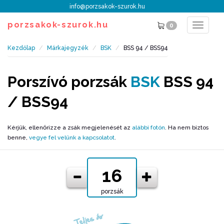
info@porzsakok-szurok.hu
porzsakok-szurok.hu
0
Toggle
navigat
Kezdőlap
Márkajegyzék
BSK
BSS 94 / BSS94
Porszívó porzsák
BSK
BSS 94
/ BSS94
Kérjük, ellenőrizze a zsák megjelenését az
alábbi fotón
. Ha nem biztos
benne,
vegye fel velünk a kapcsolatot
.
porzsák
Teljes ár