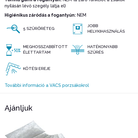
nyílásán lévő szegély látja el)
Higiénikus záródás a fogantyún:
NEM
JOBB
5 SZŰRŐRÉTEG
HELYKIHASZNÁLÁS
MEGHOSSZABBÍTOTT
HATÉKONYABB
ÉLETTARTAM
SZŰRÉS
KÖTÉSI EREJE
További információ a VACS porzsákokrol
Ajánljuk