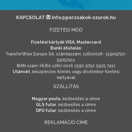
KAPCSOLAT
info@porzsakok-szurok.hu
FIZETÉSI MÓD
Fizetési kártyák VISA, Mastercard
Banki átutalás:
TransferWise Europe SA, számlaszám: 12600016- 15909750-
59257411
IBAN szám: HU60 1260 0016 1590 9750 5925 7411
Utánvét
, készpénzes fizetés vagy átvételkor fizetési
kártyával
SZÁLLÍTÁS
Magyar posta
, kézbesítés a címre
GLS futar
, kézbesítés a címre
DPD futar
, kézbesítés a címre
REKLAMÁCIÓ CÍME