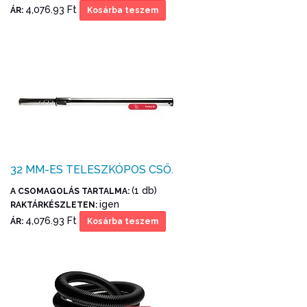
4,076.93 Ft
ÁR:
Kosárba teszem
32 MM-ES TELESZKÓPOS CSŐ.
(1 db)
A CSOMAGOLÁS TARTALMA:
igen
RAKTÁRKÉSZLETEN:
4,076.93 Ft
ÁR:
Kosárba teszem