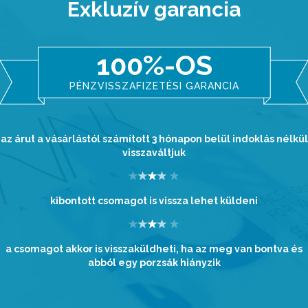
Exkluzív garancia
100%-OS
PÉNZVISSZAFIZETÉSI GARANCIA
az árut a vásárlástól számított 3 hónapon belül indoklás nélkül
visszaváltjuk
kibontott csomagot is vissza lehet küldeni
a csomagot akkor is visszaküldheti, ha az meg van bontva és
abból egy porzsák hiányzik