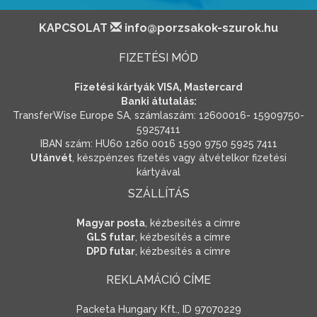
KAPCSOLAT
info@porzsakok-szurok.hu
FIZETÉSI MÓD
Fizetési kártyák VISA, Mastercard
Banki átutalás:
TransferWise Europe SA, számlaszám: 12600016- 15909750-
59257411
IBAN szám: HU60 1260 0016 1590 9750 5925 7411
Utánvét
, készpénzes fizetés vagy átvételkor fizetési
kártyával
SZÁLLÍTÁS
Magyar posta
, kézbesítés a címre
GLS futar
, kézbesítés a címre
DPD futar
, kézbesítés a címre
REKLAMÁCIÓ CÍME
Packeta Hungary Kft., ID 97070229