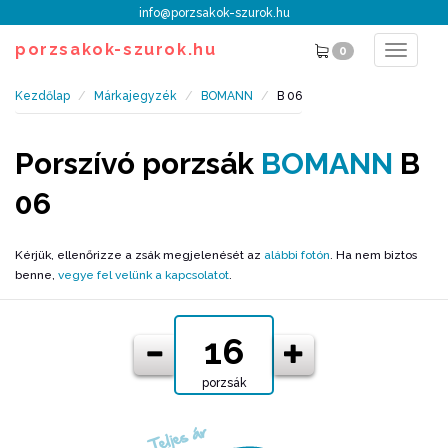
info@porzsakok-szurok.hu
porzsakok-szurok.hu
0
Toggle
navigat
Kezdőlap
Márkajegyzék
BOMANN
B 06
Porszívó porzsák
BOMANN
B
06
Kérjük, ellenőrizze a zsák megjelenését az
alábbi fotón
. Ha nem biztos
benne,
vegye fel velünk a kapcsolatot
.
porzsák
Teljes ár