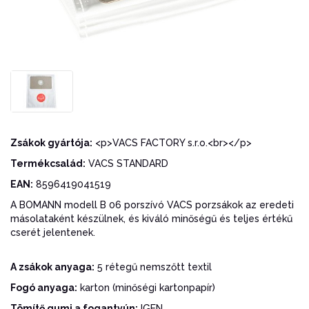
Zsákok gyártója:
<p>VACS FACTORY s.r.o.<br></p>
Termékcsalád:
VACS STANDARD
EAN:
8596419041519
A BOMANN modell B 06 porszívó VACS porzsákok az eredeti
másolataként készülnek, és kiváló minőségű és teljes értékű
cserét jelentenek.
A zsákok anyaga:
5 rétegű nemszőtt textil
Fogó anyaga:
karton (minőségi kartonpapír)
Tömítő gumi a fogantyún:
IGEN