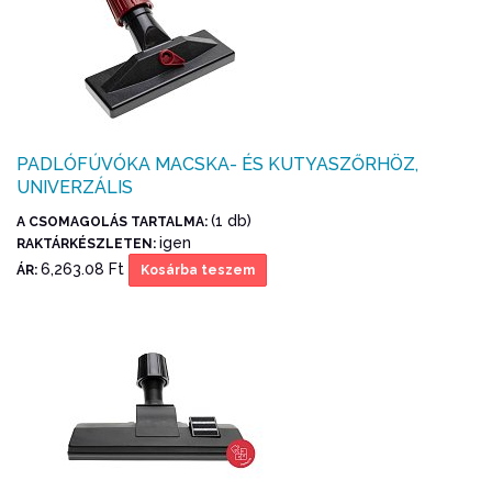
PADLÓFÚVÓKA MACSKA- ÉS KUTYASZŐRHÖZ,
UNIVERZÁLIS
(1 db)
A CSOMAGOLÁS TARTALMA:
igen
RAKTÁRKÉSZLETEN:
6,263.08 Ft
ÁR:
Kosárba teszem