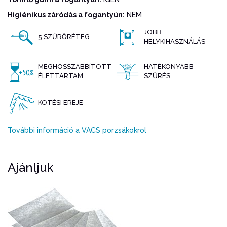
Higiénikus záródás a fogantyún:
NEM
JOBB
5 SZŰRŐRÉTEG
HELYKIHASZNÁLÁS
MEGHOSSZABBÍTOTT
HATÉKONYABB
ÉLETTARTAM
SZŰRÉS
KÖTÉSI EREJE
További információ a VACS porzsákokrol
Ajánljuk