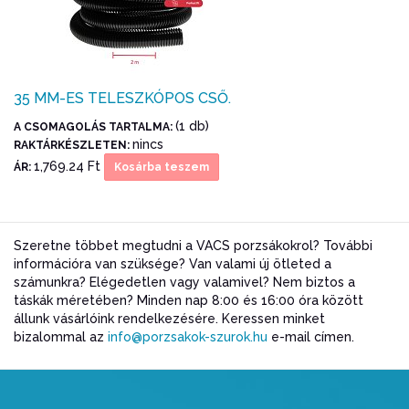
35 MM-ES TELESZKÓPOS CSŐ.
(1 db)
A CSOMAGOLÁS TARTALMA:
nincs
RAKTÁRKÉSZLETEN:
1,769.24 Ft
ÁR:
Kosárba teszem
Szeretne többet megtudni a VACS porzsákokrol? További
információra van szüksége? Van valami új ötleted a
számunkra? Elégedetlen vagy valamivel? Nem biztos a
táskák méretében? Minden nap 8:00 és 16:00 óra között
állunk vásárlóink rendelkezésére. Keressen minket
bizalommal az
info@porzsakok-szurok.hu
e-mail címen.