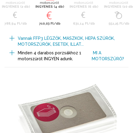
motorszűrőt
motorszűrőt
motorszűrőt
motorszűrőt
INGYENES (2 db)
INGYENES (4 db)
INGYENES (6 db)
INGYENES (10 db
788,94 Ft/db
710,03 Ft/db
631,14 Ft/db
552,25 Ft/db
Vannak FFP3 LÉGZŐK, MASZKOK, HEPA SZŰRŐK,
MOTORSZŰRŐK, ESETEK, ILLAT...
Minden 4 darabos porzsákhoz 1
MI A
motorszűrőt INGYEN adunk.
MOTORSZŰRŐ?