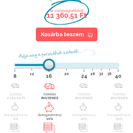
ár csomagonként
11 360,51 Ft
Kosárba teszem
Adja meg a porzsákok számát…
12
20
28
32
36
8
16
24
40
Szállítás
Szállítás
Szállítás
Szállítás
2 160,00 Ft
INGYENES
INGYENES
INGYENES
Árengedmény
Árengedmény
Árengedmény
Árengedmény
0%
10%
20%
30%