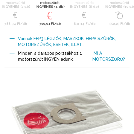
motorszűrőt
motorszűrőt
motorszűrőt
motorszűrőt
INGYENES (2 db)
INGYENES (4 db)
INGYENES (6 db)
INGYENES (10 db
788,94 Ft/db
710,03 Ft/db
631,14 Ft/db
552,25 Ft/db
Vannak FFP3 LÉGZŐK, MASZKOK, HEPA SZŰRŐK,
MOTORSZŰRŐK, ESETEK, ILLAT...
Minden 4 darabos porzsákhoz 1
MI A
motorszűrőt INGYEN adunk.
MOTORSZŰRŐ?