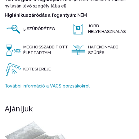
nyílásán lévő szegély látja el)
Higiénikus záródás a fogantyún:
NEM
JOBB
5 SZŰRŐRÉTEG
HELYKIHASZNÁLÁS
MEGHOSSZABBÍTOTT
HATÉKONYABB
ÉLETTARTAM
SZŰRÉS
KÖTÉSI EREJE
További információ a VACS porzsákokrol
Ajánljuk