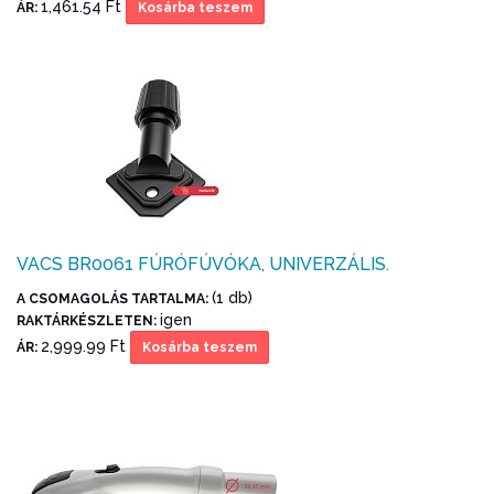
1,461.54 Ft
ÁR:
Kosárba teszem
VACS BR0061 FÚRÓFÚVÓKA, UNIVERZÁLIS.
(1 db)
A CSOMAGOLÁS TARTALMA:
igen
RAKTÁRKÉSZLETEN:
2,999.99 Ft
ÁR:
Kosárba teszem