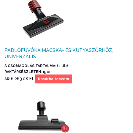
PADLÓFÚVÓKA MACSKA- ÉS KUTYASZŐRHÖZ,
UNIVERZÁLIS
(1 db)
A CSOMAGOLÁS TARTALMA:
igen
RAKTÁRKÉSZLETEN:
6,263.08 Ft
ÁR:
Kosárba teszem