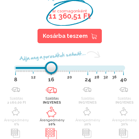
ár csomagonként
11 360,51 Ft
Kosárba teszem
Adja meg a porzsákok számát…
12
20
28
32
36
8
16
24
40
Szállítás
Szállítás
Szállítás
Szállítás
2 160,00 Ft
INGYENES
INGYENES
INGYENES
Árengedmény
Árengedmény
Árengedmény
Árengedmény
0%
10%
20%
30%