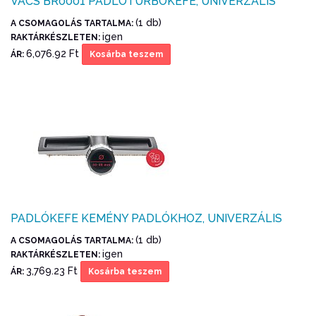
VACS BR0001 PADLÓTURBÓKEFE, UNIVERZÁLIS
(1 db)
A CSOMAGOLÁS TARTALMA:
igen
RAKTÁRKÉSZLETEN:
6,076.92 Ft
ÁR:
Kosárba teszem
PADLÓKEFE KEMÉNY PADLÓKHOZ, UNIVERZÁLIS
(1 db)
A CSOMAGOLÁS TARTALMA:
igen
RAKTÁRKÉSZLETEN:
3,769.23 Ft
ÁR:
Kosárba teszem