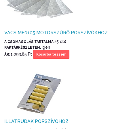
VACS MF0105 MOTORSZŰRŐ PORSZÍVÓKHOZ
(5 db)
A CSOMAGOLÁS TARTALMA:
igen
RAKTÁRKÉSZLETEN:
1,093.85 Ft
ÁR:
Kosárba teszem
ILLATRUDAK PORSZÍVÓHOZ