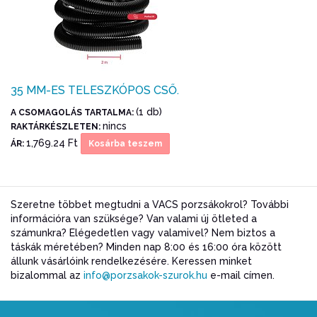
35 MM-ES TELESZKÓPOS CSŐ.
(1 db)
A CSOMAGOLÁS TARTALMA:
nincs
RAKTÁRKÉSZLETEN:
1,769.24 Ft
ÁR:
Kosárba teszem
Szeretne többet megtudni a VACS porzsákokrol? További
információra van szüksége? Van valami új ötleted a
számunkra? Elégedetlen vagy valamivel? Nem biztos a
táskák méretében? Minden nap 8:00 és 16:00 óra között
állunk vásárlóink rendelkezésére. Keressen minket
bizalommal az
info@porzsakok-szurok.hu
e-mail címen.