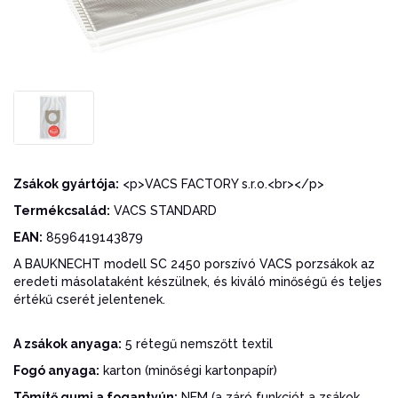
Zsákok gyártója:
<p>VACS FACTORY s.r.o.<br></p>
Termékcsalád:
VACS STANDARD
EAN:
8596419143879
A BAUKNECHT modell SC 2450 porszívó VACS porzsákok az
eredeti másolataként készülnek, és kiváló minőségű és teljes
értékű cserét jelentenek.
A zsákok anyaga:
5 rétegű nemszőtt textil
Fogó anyaga:
karton (minőségi kartonpapír)
Tömítő gumi a fogantyún:
NEM (a záró funkciót a zsákok