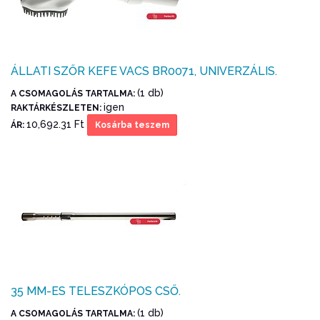
ÁLLATI SZŐR KEFE VACS BR0071, UNIVERZÁLIS.
(1 db)
A CSOMAGOLÁS TARTALMA:
igen
RAKTÁRKÉSZLETEN:
10,692.31 Ft
ÁR:
Kosárba teszem
35 MM-ES TELESZKÓPOS CSŐ.
(1 db)
A CSOMAGOLÁS TARTALMA: