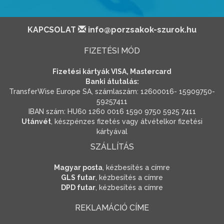
KAPCSOLAT
info@porzsakok-szurok.hu
FIZETÉSI MÓD
Fizetési kártyák VISA, Mastercard
Banki átutalás:
TransferWise Europe SA, számlaszám: 12600016- 15909750-
59257411
IBAN szám: HU60 1260 0016 1590 9750 5925 7411
Utánvét
, készpénzes fizetés vagy átvételkor fizetési
kártyával
SZÁLLÍTÁS
Magyar posta
, kézbesítés a címre
GLS futar
, kézbesítés a címre
DPD futar
, kézbesítés a címre
REKLAMÁCIÓ CÍME