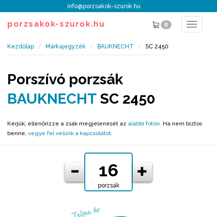
info@porzsakok-szurok.hu
porzsakok-szurok.hu
0
Toggle
navigat
Kezdőlap
Márkajegyzék
BAUKNECHT
SC 2450
Porszívó porzsák
BAUKNECHT
SC 2450
Kérjük, ellenőrizze a zsák megjelenését az
alábbi fotón
. Ha nem biztos
benne,
vegye fel velünk a kapcsolatot
.
porzsák
Teljes ár