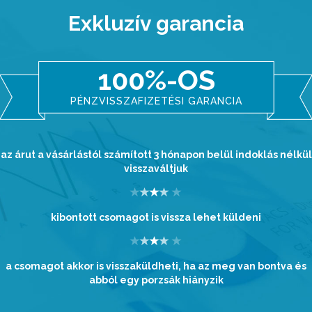
Exkluzív garancia
100%-OS
PÉNZVISSZAFIZETÉSI GARANCIA
az árut a vásárlástól számított 3 hónapon belül indoklás nélkül
visszaváltjuk
kibontott csomagot is vissza lehet küldeni
a csomagot akkor is visszaküldheti, ha az meg van bontva és
abból egy porzsák hiányzik