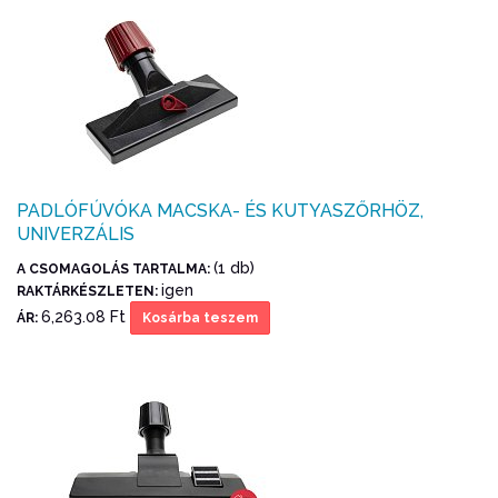
PADLÓFÚVÓKA MACSKA- ÉS KUTYASZŐRHÖZ,
UNIVERZÁLIS
(1 db)
A CSOMAGOLÁS TARTALMA:
igen
RAKTÁRKÉSZLETEN:
6,263.08 Ft
ÁR:
Kosárba teszem