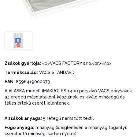
Zsákok gyártója:
<p>VACS FACTORY s.r.o.<br></p>
Termékcsalád:
VACS STANDARD
EAN:
8596419000073
A ALASKA modell (MAKRO) BS 1400 porszívó VACS porzsákok
az eredeti másolataként készülnek, és kiváló minőségű és
teljes értékű cserét jelentenek.
A zsákok anyaga:
5 rétegű nemszőtt textil
Fogó anyaga:
műanyag (ideiglenesen a műanyag fogantyú
cserélhető minőségi karton nyélre)