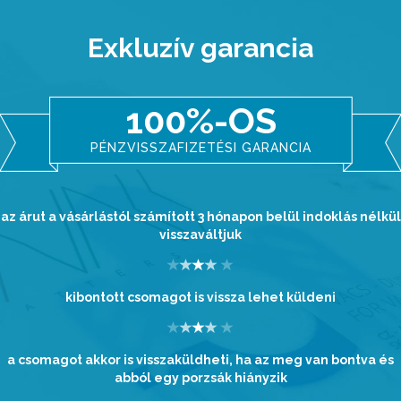
Exkluzív garancia
100%-OS
PÉNZVISSZAFIZETÉSI GARANCIA
az árut a vásárlástól számított 3 hónapon belül indoklás nélkül
visszaváltjuk
kibontott csomagot is vissza lehet küldeni
a csomagot akkor is visszaküldheti, ha az meg van bontva és
abból egy porzsák hiányzik