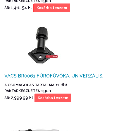
igen
RAKTÁRKÉSZLETEN:
1,461.54 Ft
ÁR:
Kosárba teszem
VACS BR0061 FÚRÓFÚVÓKA, UNIVERZÁLIS.
(1 db)
A CSOMAGOLÁS TARTALMA:
igen
RAKTÁRKÉSZLETEN:
2,999.99 Ft
ÁR:
Kosárba teszem