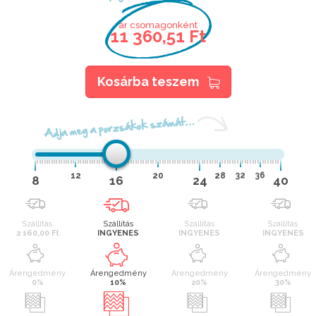
ár csomagonként
11 360,51 Ft
Kosárba teszem
Adja meg a porzsákok számát…
12
20
28
32
36
8
16
24
40
Szállítás
Szállítás
Szállítás
Szállítás
2 160,00 Ft
INGYENES
INGYENES
INGYENES
Árengedmény
Árengedmény
Árengedmény
Árengedmény
0%
10%
20%
30%