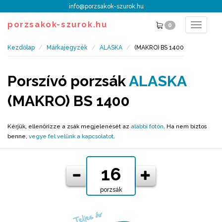
info@porzsakok-szurok.hu
porzsakok-szurok.hu
0
Toggle
navigat
Kezdőlap
Márkajegyzék
ALASKA
(MAKRO) BS 1400
Porszívó porzsák
ALASKA
(MAKRO) BS 1400
Kérjük, ellenőrizze a zsák megjelenését az
alábbi fotón
. Ha nem biztos
benne,
vegye fel velünk a kapcsolatot
.
porzsák
Teljes ár