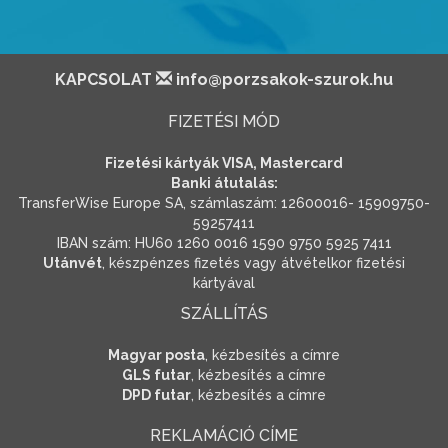
KAPCSOLAT
info@porzsakok-szurok.hu
FIZETÉSI MÓD
Fizetési kártyák VISA, Mastercard
Banki átutalás:
TransferWise Europe SA, számlaszám: 12600016- 15909750-
59257411
IBAN szám: HU60 1260 0016 1590 9750 5925 7411
Utánvét
, készpénzes fizetés vagy átvételkor fizetési
kártyával
SZÁLLÍTÁS
Magyar posta
, kézbesítés a címre
GLS futar
, kézbesítés a címre
DPD futar
, kézbesítés a címre
REKLAMÁCIÓ CÍME