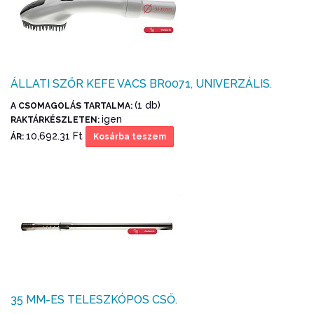
ÁLLATI SZŐR KEFE VACS BR0071, UNIVERZÁLIS.
(1 db)
A CSOMAGOLÁS TARTALMA:
igen
RAKTÁRKÉSZLETEN:
10,692.31 Ft
ÁR:
Kosárba teszem
35 MM-ES TELESZKÓPOS CSŐ.