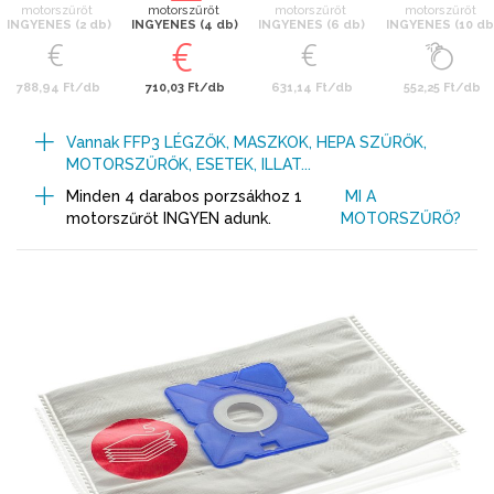
motorszűrőt
motorszűrőt
motorszűrőt
motorszűrőt
INGYENES (2 db)
INGYENES (4 db)
INGYENES (6 db)
INGYENES (10 db
788,94 Ft/db
710,03 Ft/db
631,14 Ft/db
552,25 Ft/db
Vannak FFP3 LÉGZŐK, MASZKOK, HEPA SZŰRŐK,
MOTORSZŰRŐK, ESETEK, ILLAT...
Minden 4 darabos porzsákhoz 1
MI A
motorszűrőt INGYEN adunk.
MOTORSZŰRŐ?