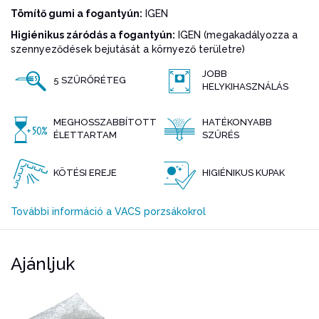
Tömítő gumi a fogantyún:
IGEN
Higiénikus záródás a fogantyún:
IGEN (megakadályozza a
szennyeződések bejutását a környező területre)
JOBB
5 SZŰRŐRÉTEG
HELYKIHASZNÁLÁS
MEGHOSSZABBÍTOTT
HATÉKONYABB
ÉLETTARTAM
SZŰRÉS
KÖTÉSI EREJE
HIGIÉNIKUS KUPAK
További információ a VACS porzsákokrol
Ajánljuk